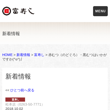
MENU
新着情報
HOME
>
新着情報
>
富寿し
> 赤むつ（のどぐろ）・黒むつはいかが
ですか(^o^)丿
新着情報
<<
ひとつ前へ戻る
松本店（0263-50-7771）
2018.10.02