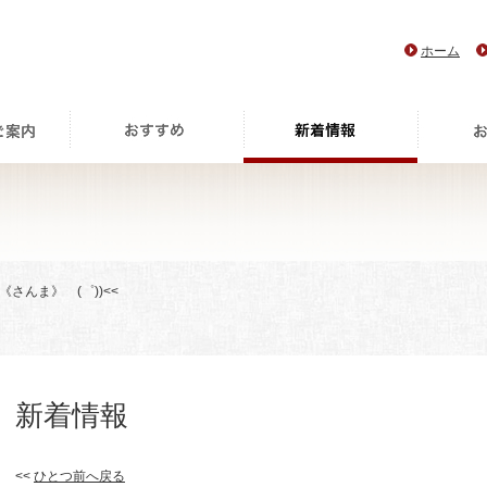
ホーム
さんま》 (゜))<<
新着情報
<<
ひとつ前へ戻る