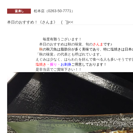
松本店（0263-50-7771）
本日のおすすめ！《さんま》 (゜))<<
毎度有難うございます！
本日のおすすめは秋の味覚、旬の
さんま
です♪
秋
の秋刀魚は脂肪分が多く美味であり、特に塩焼きは日本
「秋の味覚」の代表とも呼ばれています。
えぐみは少なく、はらわたを好んで食べる人も多いそうです(*^^
塩焼き・
握り・
お刺身
ご用意しております！
是非当店でご賞味下さい！！