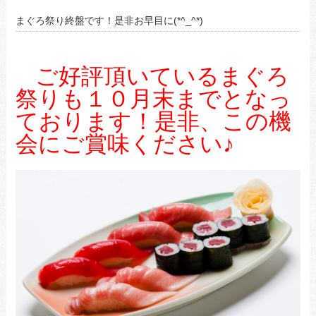
まぐろ祭り終盤です！是非お早目に(*^_^*)
ご好評頂いているまぐろ
祭りも１０月末までとなっ
ております！是非、この機
会にご賞味ください♪