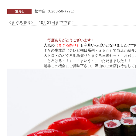
松本店（0263-50-7771）
《まぐろ祭り》 10月31日までです！
毎度ありがとうございます！
人気の
（まぐろ祭り）
も今月いっぱいとなりました(*^^)
ＴＶの生放送（テレビ朝日系列・ａｂｎ）で当店が紹介さ
大トロ・のどぐろ地魚握りとまぐろ三昧セット お召し上
「とろける～！」 「まいう～」いただきました！！
是非この機会にご賞味下さい。沢山のご来店お待ちしてお