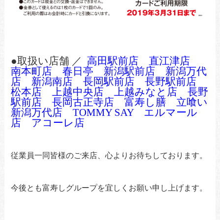
●取扱い店舗 ／
高田駅前店
直江津店
南本町店
春日亭
新潟駅前店
新潟万代
店
新潟南店
長岡駅前店
長野駅前店
松本店
上越中央店
上越みなと店
長野
駅前店
長岡古正寺店
富寿し膳
立喰い
新潟万代店
TOMMY SAY
エルマール
店
アコーレ店
従業員一同皆様のご来店、心よりお待ちしております。
今後とも富寿しグループを宜しくお願い申し上げます。