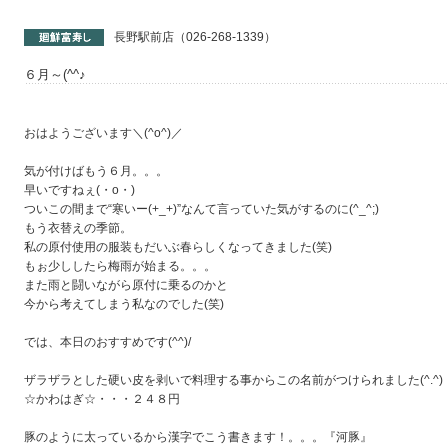
長野駅前店（026-268-1339）
６月～(^^♪
おはようございます＼(^o^)／
気が付けばもう６月。。。
早いですねぇ(・o・)
ついこの間まで“寒いー(+_+)”なんて言っていた気がするのに(^_^;)
もう衣替えの季節。
私の原付使用の服装もだいぶ春らしくなってきました(笑)
もぉ少ししたら梅雨が始まる。。。
また雨と闘いながら原付に乗るのかと
今から考えてしまう私なのでした(笑)
では、本日のおすすめです(^^)/
ザラザラとした硬い皮を剥いで料理する事からこの名前がつけられました(^.^)
☆かわはぎ☆・・・２４８円
豚のように太っているから漢字でこう書きます！。。。『河豚』