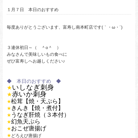
１月７日 本日のおすすめ
毎度ありがとうございます、富寿し南本町店です(｀・ω・´)
３連休初日～（ ＾o＾ ）
みなさんで美味しいもの食べに
ぜひ富寿しへお越しください♪
◆ 本日のおすすめ ◆
いしなぎ
刺身
★
赤いか刺身
★
松茸【焼・天ぷら】
★
きんき【焼・煮付】
★
うなぎ肝焼（３本付）
★
幻魚天ぷら
★
おこぜ唐揚げ
★
★
どろえび唐揚げ