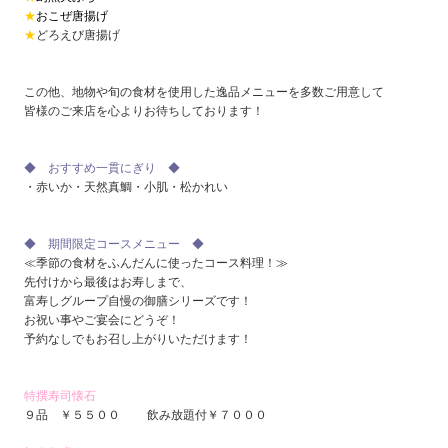
★
おこぜ唐揚げ
★
どろえび唐揚げ
この他、地物や旬の食材を使用した逸品メニューを多数ご用意して
皆様のご来店を心よりお待ちしております！
◆ おすすめ一貫にぎり ◆
・赤いか・天然真鯛・小肌・松かれい
◆ 期間限定コースメニュー ◆
≪季節の食材をふんだんに使ったコース料理！≫
先付けから最後はお寿しまで、
富寿しグループ自慢の御膳シリーズです！
お祝い事やご宴会にどうぞ！
予約なしでもお召し上がりいただけます！
特撰寿司懐石
９品 ￥５５００ 飲み放題付￥７０００