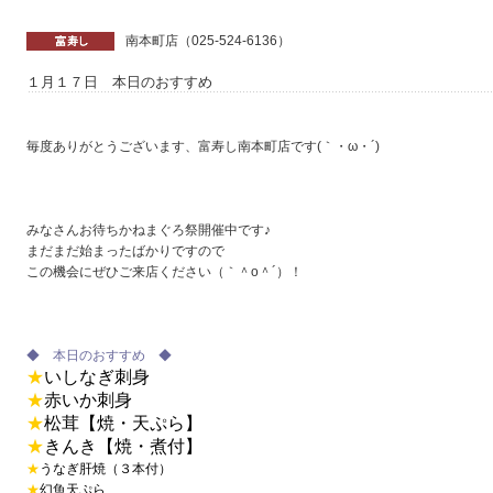
南本町店（025-524-6136）
１月１７日 本日のおすすめ
毎度ありがとうございます、富寿し南本町店です(｀・ω・´)
みなさんお待ちかねまぐろ祭開催中です♪
まだまだ始まったばかりですので
この機会にぜひご来店ください（｀＾o＾´）！
◆ 本日のおすすめ ◆
★
いしなぎ
刺身
★
赤いか刺身
★
松茸【焼・天ぷら】
★
きんき【焼・煮付】
★
うなぎ肝焼（３本付）
★
幻魚天ぷら