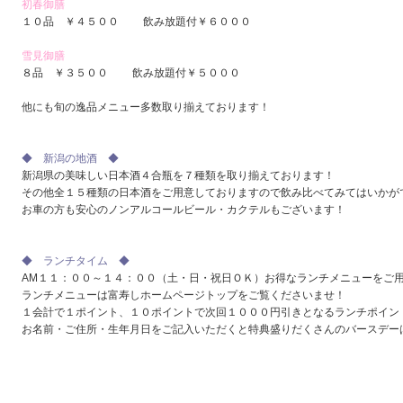
初春御膳
１０品 ￥４５００ 飲み放題付￥６０００
雪見御膳
８品 ￥３５００ 飲み放題付￥５０００
他にも旬の逸品メニュー多数取り揃えております！
◆ 新潟の地酒 ◆
新潟県の美味しい日本酒４合瓶を７種類を取り揃えております！
その他全１５種類の日本酒をご用意しておりますので飲み比べてみてはいかが
お車の方も安心のノンアルコールビール・カクテルもございます！
◆ ランチタイム ◆
AM１１：００～１４：００（土・日・祝日ＯＫ）お得なランチメニューをご
ランチメニューは富寿しホームページトップをご覧くださいませ！
１会計で１ポイント、１０ポイントで次回１０００円引きとなるランチポイン
お名前・ご住所・生年月日をご記入いただくと特典盛りだくさんのバースデー