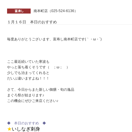
南本町店（025-524-6136）
１月１６日 本日のおすすめ
毎度ありがとうございます、富寿し南本町店です(｀・ω・´)
ここ最近続いていた寒波も
やっと落ち着くそうです（ ；ω； ）
少しでも治まってくれると
だいぶ違いますよね！！！
さて、今日からまた新しい御膳・旬の逸品
まぐろ祭が始まります♪
この機会にぜひご来店ください♪
◆ 本日のおすすめ ◆
★
いしなぎ
刺身