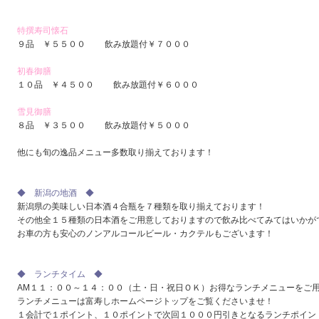
特撰寿司懐石
９品 ￥５５００ 飲み放題付￥７０００
初春御膳
１０品 ￥４５００ 飲み放題付￥６０００
雪見御膳
８品 ￥３５００ 飲み放題付￥５０００
他にも旬の逸品メニュー多数取り揃えております！
◆ 新潟の地酒 ◆
新潟県の美味しい日本酒４合瓶を７種類を取り揃えております！
その他全１５種類の日本酒をご用意しておりますので飲み比べてみてはいかが
お車の方も安心のノンアルコールビール・カクテルもございます！
◆ ランチタイム ◆
AM１１：００～１４：００（土・日・祝日ＯＫ）お得なランチメニューをご
ランチメニューは富寿しホームページトップをご覧くださいませ！
１会計で１ポイント、１０ポイントで次回１０００円引きとなるランチポイン