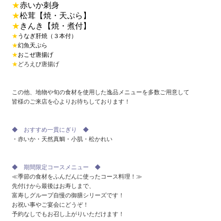
★
赤いか刺身
★
松茸【焼・天ぷら】
★
きんき【焼・煮付】
★
うなぎ肝焼（３本付）
★
幻魚天ぷら
★
おこぜ唐揚げ
★
どろえび唐揚げ
この他、地物や旬の食材を使用した逸品メニューを多数ご用意して
皆様のご来店を心よりお待ちしております！
◆ おすすめ一貫にぎり ◆
・赤いか・天然真鯛・小肌・松かれい
◆ 期間限定コースメニュー ◆
≪季節の食材をふんだんに使ったコース料理！≫
先付けから最後はお寿しまで、
富寿しグループ自慢の御膳シリーズです！
お祝い事やご宴会にどうぞ！
予約なしでもお召し上がりいただけます！