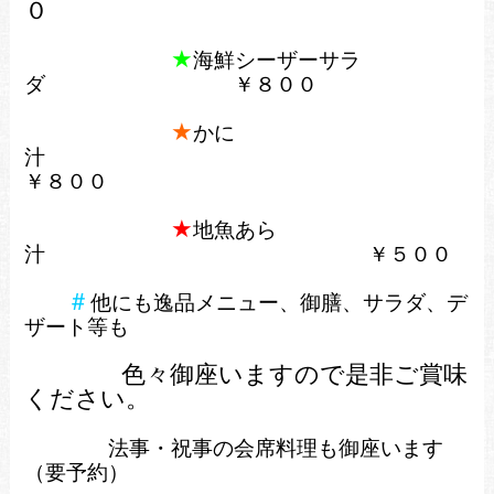
０
★
海鮮シーザーサラ
ダ ￥８００
★
かに
汁
￥８００
★
地魚あら
汁
￥５００
＃
他にも逸品メニュー、御膳、サラダ、デ
ザート等も
色々
御座いますので是非ご賞味
ください。
法事・祝事の会席料理も御座います
（要予約）