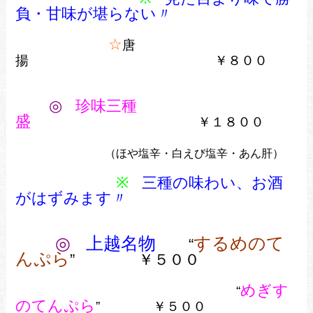
負・甘味が堪らない〃
☆
唐
揚 ￥８００
◎
珍味三種
盛
￥１８００
（ほや塩辛・白えび塩辛・あん肝）
※
三種の味わい、お酒
がはずみます〃
◎
上越名物
するめのて
“
んぷら
”
￥５００
めぎす
“
のてんぷら
” ￥５００