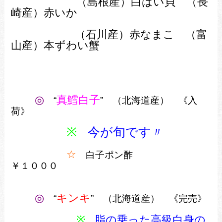
（島根産）白ばい貝
（長
崎産）赤いか
（石川産）赤なまこ （富
山産）本ずわい蟹
◎
真鱈白子
“
” （北海道産） 《入
荷》
※
今が旬です〃
☆
白子ポン酢
￥１０００
◎
キンキ
“
” （北海道産） 《完売》
※
脂の乗った高級白身の