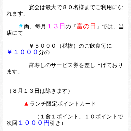
宴会は最大で８０名様までご利用にな
れます。
＃
１３日
富の日
尚、毎月
の『
』では、当
店にて
￥５０００（税抜）のご飲食毎に
￥１０００
分の
富寿しのサービス券を差し上げており
ます。
（８月１３日は除きます）
▲
ランチ限定ポイントカード
（１食１ポイント、１０ポイントで
１０００円
次回
引き）