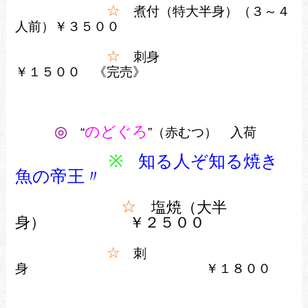
☆
煮付（特大半身）（３～４
人前）￥３５００
☆
刺身
￥１５００ 《完売》
◎
のどぐろ
“
”（赤むつ） 入荷
※
知る人ぞ知る焼き
魚の帝王〃
☆
塩焼（大半
身） ￥２５
００
☆
刺
身
￥１８００