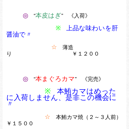
◎
本皮はぎ
“
” 《入荷》
※
上品な味わいを肝
醤油で〃
☆
薄造
り ￥１２００
◎
本まぐろカマ
“
” 《完売》
※
本鮪カマはめった
に入荷しません、是非この機会に
〃
☆
本鮪カマ焼（２～３人前）
￥１５００