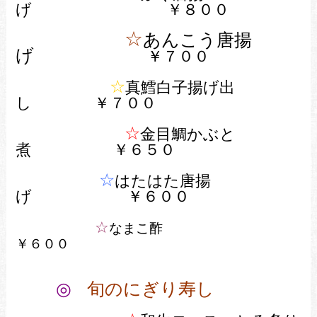
げ
￥８０
０
☆
あんこう唐揚
げ
￥７００
☆
真鱈白子揚げ出
し
￥７００
☆
金目鯛かぶと
煮
￥６５０
☆
はたはた唐揚
げ
￥６００
☆
なまこ酢
￥６００
◎
旬のにぎり寿し