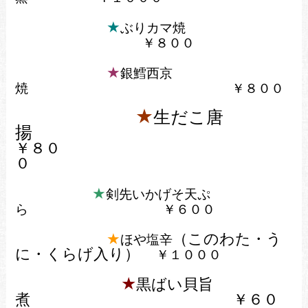
★
ぶりカマ焼
￥８００
★
銀鱈西京
焼
￥８００
★
生だこ唐
揚
￥８０
０
★
剣先いかげそ天ぷ
ら
￥６００
★
（このわた・う
ほや塩辛
に・くらげ入り）
￥１０００
★
黒ばい貝旨
煮
￥６０