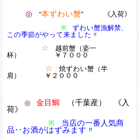
◎
本ずわい蟹
“
” 《入荷》
※
ずわい蟹漁解禁、
この季節がやって来ました〃
☆
越前蟹（姿一
杯） ￥７０００
☆
焼ずわい蟹（半
肩） ￥２０００
金目鯛
（千葉産） 《入
◎
荷》
※
当店の一番人気商
品‥お酒がはずみます〃