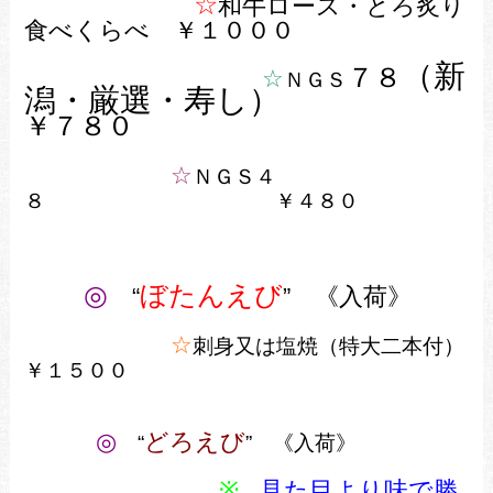
☆
和牛ロース・とろ炙り
食べくらべ ￥１０００
（新
７８
☆
ＮＧＳ
潟・厳選・寿し）
￥７８０
☆
ＮＧＳ４
８ ￥４８０
◎
ぼたんえび
“
” 《入荷》
☆
刺身又は塩焼（特大二本付）
￥１５００
◎
どろえび
“
” 《入荷》
※
見た目より味で勝