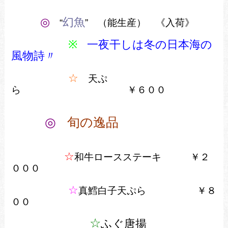
◎
幻魚
“
” （能生産） 《入荷》
※
一夜干しは冬の日本海の
風物詩〃
☆
天ぷ
ら ￥６００
◎
旬の逸品
☆
和牛ロースステーキ ￥２
０００
☆
真鱈白子天ぷら ￥８
００
☆
ふぐ唐揚