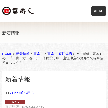
MENU
新着情報
HOME
>
新着情報
>
富寿し
>
富寿し 直江津店
> ＃ 老舗・富寿し
の 『 恵 方 巻 』 予約承り中‥直江津店のお寿司で福を招
きましょう〃
新着情報
<<
ひとつ前へ戻る
直江津店（025-543-3795）