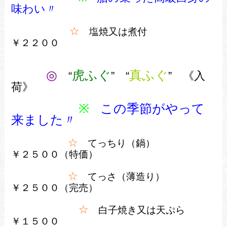
味わい〃
☆
塩焼又は煮付
￥２２００
◎
虎ふぐ
真ふぐ
“
” “
” 《入
荷》
※
この季節がやって
来ました〃
☆
てっちり（鍋）
￥２５００（特価）
☆
てっさ（薄造り）
￥２５００（完売）
☆
白子焼き又は天ぷら
￥１５００