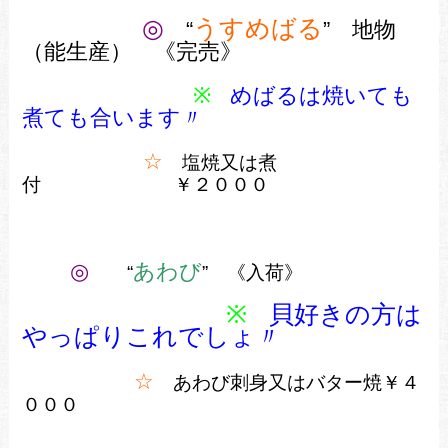
◎
うすめばる
“
” 地物
（能生産） 《完売》
※
めばるは焼いても
煮ても合います〃
☆
塩焼又は煮
付 ￥２０００
◎
あわび
“
” 《入荷》
※
貝好きの方は
やっぱりこれでしょ〃
☆
あわび刺身又はバター焼￥４
０００