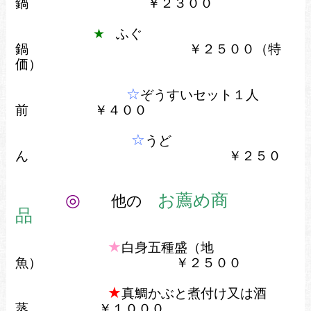
鍋 ￥２３００
★
ふぐ
鍋
￥２５００（特
価）
☆
ぞうすいセット１人
前 ￥４００
☆
うど
ん
￥２５０
◎
お薦め商
他の
品
★
白身五種盛（地
魚）
￥２５００
★
真鯛かぶと煮付け又は酒
蒸
￥１０００