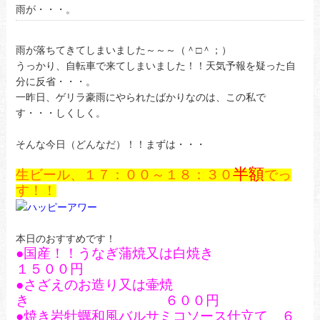
雨が・・・。
雨が落ちてきてしまいました～～～（＾□＾；）
うっかり、自転車で来てしまいました！！天気予報を疑った自
分に反省・・・。
一昨日、ゲリラ豪雨にやられたばかりなのは、この私で
す・・・しくしく。
そんな今日（どんなだ）！！まずは・・・
半額
生ビール、１７：００～１８：３０
でっ
す！！
本日のおすすめです！
●国産！！うなぎ蒲焼又は白焼き
１５００円
●さざえ
のお造り又は壷焼
き ６００円
●焼き岩牡蠣和風バルサミコソース仕立て ６