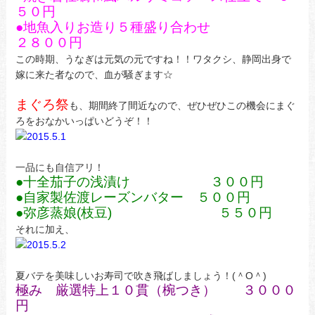
５０円
●地魚入りお造り５種盛り合わせ
２８００円
この時期、うなぎは元気の元ですね！！ワタクシ、静岡出身で
嫁に来た者なので、血が騒ぎます☆
まぐろ祭
も、期間終了間近なので、ぜひぜひこの機会にまぐ
ろをおなかいっぱいどうぞ！！
一品にも自信アリ！
●十全茄子の浅漬け ３００円
●自家製佐渡レーズンバター ５００円
●弥彦蒸娘(枝豆) ５５０円
それに加え、
夏バテを美味しいお寿司で吹き飛ばしましょう！(＾O＾)
極み 厳選特上１０貫（椀つき） ３０００
円