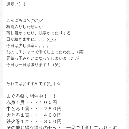
肌寒い(-.-)
こんにちは＼(^o^)／
梅雨入りしたせいか
蒸し暑かったり、肌寒かったりする
日が続きますね。。。(-_-;)
今日は少し肌寒い。。。
なのにＴシャツで来てしまったわたし（笑）
元気っ子みたいになってしまいましたが
今日も一日頑張ります！（笑）
それではおすすめです(^_-)-☆
まぐろ祭り開催中！！！
赤身１貫・・・１００円
中とろ１貫・・・２５０円
大とろ１貫・・・４００円
鉄火巻１本・・・３００円
その他お得な握りのセット・一品ご用意しております