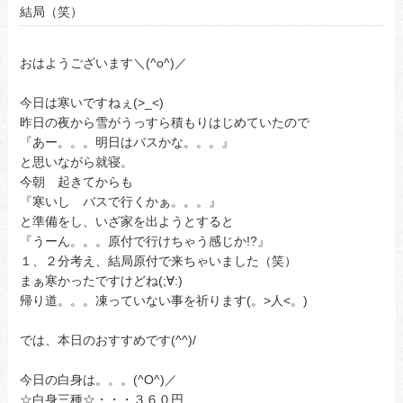
結局（笑）
おはようございます＼(^o^)／
今日は寒いですねぇ(>_<)
昨日の夜から雪がうっすら積もりはじめていたので
『あー。。。明日はバスかな。。。』
と思いながら就寝。
今朝 起きてからも
『寒いし バスで行くかぁ。。。』
と準備をし、いざ家を出ようとすると
『うーん。。。原付で行けちゃう感じか!?』
１、２分考え、結局原付で来ちゃいました（笑）
まぁ寒かったですけどね(;∀:)
帰り道。。。凍っていない事を祈ります(。>人<。)
では、本日のおすすめです(^^)/
今日の白身は。。。(^O^)／
☆白身三種☆・・・３６０円