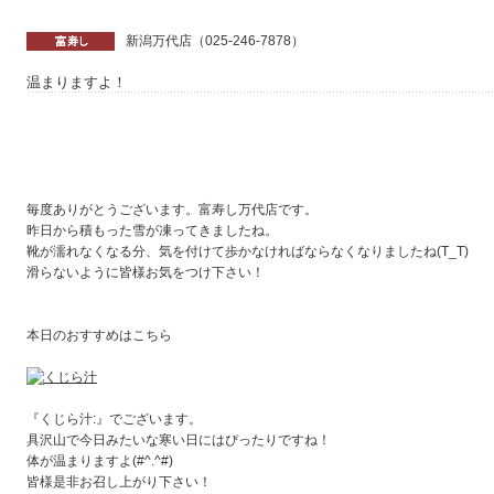
新潟万代店（025-246-7878）
温まりますよ！
毎度ありがとうございます。富寿し万代店です。
昨日から積もった雪が凍ってきましたね。
靴が濡れなくなる分、気を付けて歩かなければならなくなりましたね(T_T)
滑らないように皆様お気をつけ下さい！
本日のおすすめはこちら
『くじら汁:』でございます。
具沢山で今日みたいな寒い日にはぴったりですね！
体が温まりますよ(#^.^#)
皆様是非お召し上がり下さい！