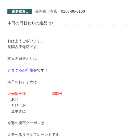
長岡古正寺店（0258-86-8160）
本日の日替わりの逸品は♪
おはようございます。
長岡古正寺店です。
本日の日替わりは
☆まぐろの印籠巻
です！
本日のおすすめは
☆光物三種 300円
あじ
とびうお
金華さば
今週の携帯クーポンは
☆選べるサラダプレゼントです。