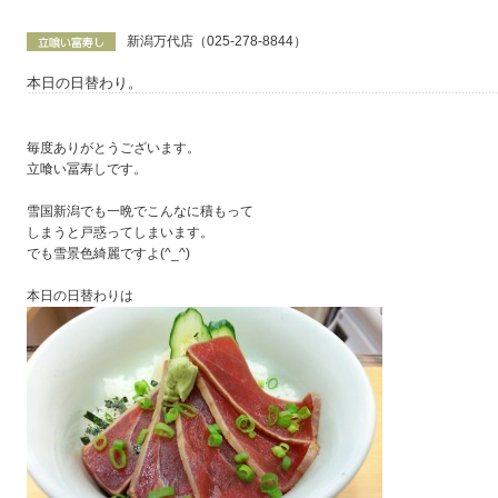
新潟万代店（025-278-8844）
本日の日替わり。
毎度ありがとうございます。
立喰い冨寿しです。
雪国新潟でも一晩でこんなに積もって
しまうと戸惑ってしまいます。
でも雪景色綺麗ですよ(^_^)
本日の日替わりは