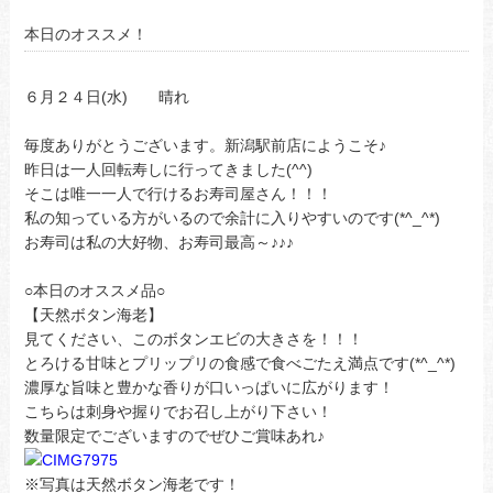
本日のオススメ！
６月２４日(水) 晴れ
毎度ありがとうございます。新潟駅前店にようこそ♪
昨日は一人回転寿しに行ってきました(^^)
そこは唯一一人で行けるお寿司屋さん！！！
私の知っている方がいるので余計に入りやすいのです(*^_^*)
お寿司は私の大好物、お寿司最高～♪♪♪
○本日のオススメ品○
【天然ボタン海老】
見てください、このボタンエビの大きさを！！！
とろける甘味とプリップリの食感で食べごたえ満点です(*^_^*)
濃厚な旨味と豊かな香りが口いっぱいに広がります！
こちらは刺身や握りでお召し上がり下さい！
数量限定でございますのでぜひご賞味あれ♪
※写真は天然ボタン海老です！