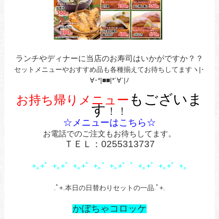
ランチやディナーに当店のお寿司はいかがですか？？
セットメニューやおすすめ品も各種揃えてお待ちしてますヽ|･
∀･*|■■|*´∀`|ﾉ
もございま
お持ち帰りメニュー
す
！！
☆メニューはこちら☆
お電話でのご注文もお待ちしてます
。
ＴＥＬ：0255313737
+｡+゜+｡+゜+｡+゜+｡゜+｡+゜゜+｡+゜+｡+゜+｡
.ﾟ+.本日の日替わりセットの一品.ﾟ+.
かぼちゃコロッケ