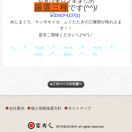
写真は本日イチオシの
厳選三種
です
(^^)/
めじまぐろ、ケンサキイカ、ふぐたたきの三種類が味わえま
す！！
是非ご賞味ください＼(^o^)／
＋。．*．。+○+。．*．。+○+。．*．。+○+。．*．。
+○+。．*．。+○+。．*．。+○
会社案内
個人情報保護方針
サイトマップ