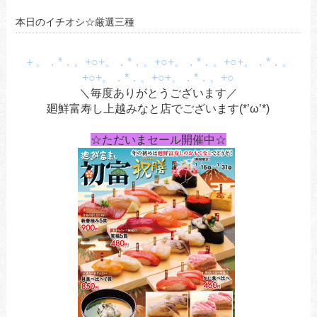
本日のイチオシ☆厳選三種
＋。．*．。+○+。．*．。+○+。．*．。+○+。．*．。
+○+。．*．。+○+。．*．。+○
＼毎度ありがとうございます／
廻鮮富寿し上越みなと店でございます(*’ω’*)
☆ただいまセール開催中☆