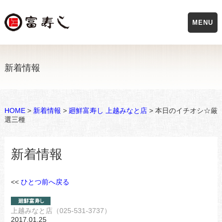
MENU
新着情報
HOME
>
新着情報
>
廻鮮富寿し 上越みなと店
> 本日のイチオシ☆厳
選三種
新着情報
<<
ひとつ前へ戻る
上越みなと店（025-531-3737）
2017.01.25