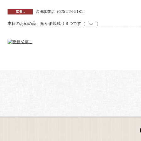
高田駅前店（025-524-5181）
本日のお勧め品、鮪かま焼残り３つです（゜ω゜）