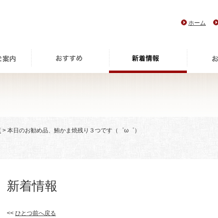
ホーム
店
> 本日のお勧め品、鮪かま焼残り３つです（゜ω゜）
新着情報
<<
ひとつ前へ戻る