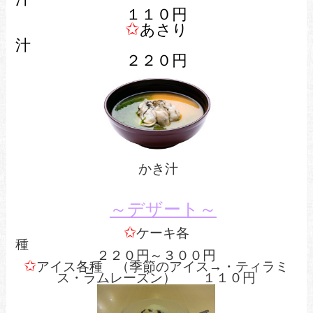
１１０円
✩
あさり
２２０円
かき汁
～デザート～
✩
ケーキ各
２２０円～３００円
✩
アイス各種 （季節のアイス→・ティラミ
ス・ラムレーズン） １１０円