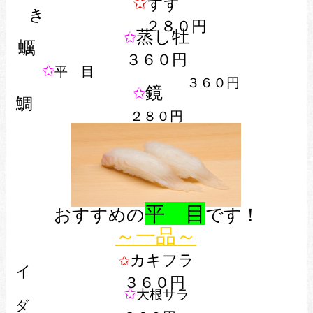
✩
すず
き
２８
０円
蒸し牡
✩
蠣
３６０円
✩
平 目
３６０円
鏡
✩
鯛
２８０円
平 目
おすすめの
です！
～一品～
カキフラ
✩
３６０円
✩
大根サラ