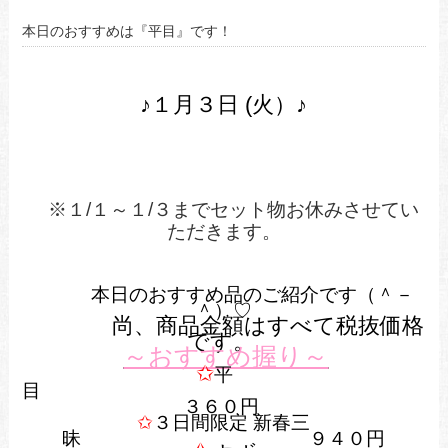
本日のおすすめは『平目』です！
♪１月３
日
(火
）
♪
※１/１～１/３までセット物お休みさせてい
ただきます。
本日のおすすめ品のご紹介です（＾－
＾）♡
尚、商品金額はすべて税抜
価格
です。
～おすすめ握り～
✩
平
３６
０円
✩
３日間限定 新春三
昧 ９４０円