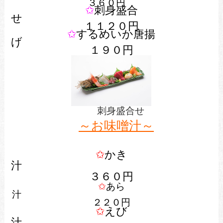
３６０円
✩
刺身盛合
１１２０円
✩
するめいか唐揚
げ
１９０円
刺身盛合せ
～お味噌汁～
✩
かき
３６０円
✩
あら
汁
２２０円
✩
えび