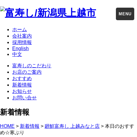
MENU
ホーム
会社案内
採用情報
English
中文
富寿しのこだわり
お店のご案内
おすすめ
新着情報
お知らせ
お問い合せ
新着情報
HOME
>
新着情報
>
廻鮮富寿し 上越みなと店
> 本日のおすす
め☆寒ぶり