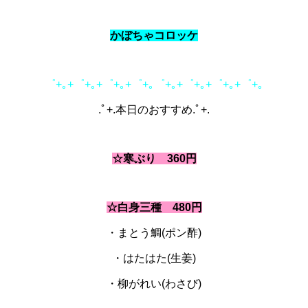
かぼちゃコロッケ
゜+｡+゜+｡+゜+｡+゜+｡゜+｡+゜+｡+゜+｡+゜+｡
.ﾟ+.本日のおすすめ.ﾟ+.
☆寒ぶり 360
円
☆白身三種 480円
・まとう鯛(ポン酢)
・はたはた(生姜)
・柳がれい(わさび)