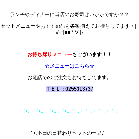
ランチやディナーに当店のお寿司はいかがですか？？
セットメニューやおすすめ品も各種揃えてお待ちしてますヽ|･
∀･*|■■|*´∀`|ﾉ
お持ち帰りメニュー
もございます
！！
☆メニューはこちら☆
お電話でのご注文もお待ちしてます
。
ＴＥＬ：0255313737
゜+｡+゜+｡+゜+｡+゜+｡゜+｡+゜+｡+゜+｡+゜+｡
.ﾟ+.本日の日替わりセットの一品.ﾟ+.