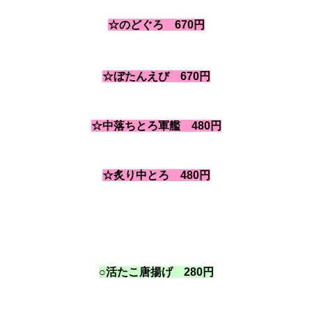
☆のどぐろ 670円
☆ぼたんえび 670円
☆中落ちとろ軍艦 480円
☆炙り中とろ 480円
○活たこ唐揚げ 280円