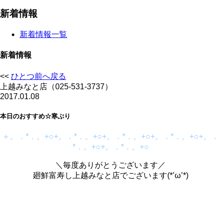
新着情報
新着情報一覧
新着情報
<<
ひとつ前へ戻る
上越みなと店（025-531-3737）
2017.01.08
本日のおすすめ☆寒ぶり
＋。．*．。+○+。．*．。+○+。．*．。+○+。．*．。+○+。．
*．。+○+。．*．。+○
＼毎度ありがとうございます／
廻鮮富寿し上越みなと店でございます(*’ω’*)