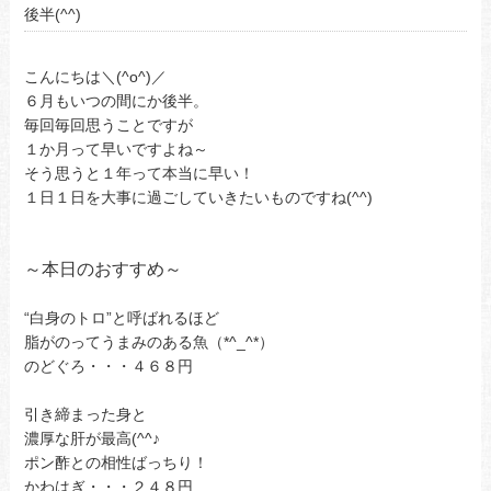
後半(^^)
こんにちは＼(^o^)／
６月もいつの間にか後半。
毎回毎回思うことですが
１か月って早いですよね～
そう思うと１年って本当に早い！
１日１日を大事に過ごしていきたいものですね(^^)
～本日のおすすめ～
“白身のトロ”と呼ばれるほど
脂がのってうまみのある魚（*^_^*）
のどぐろ・・・４６８円
引き締まった身と
濃厚な肝が最高(^^♪
ポン酢との相性ばっちり！
かわはぎ・・・２４８円