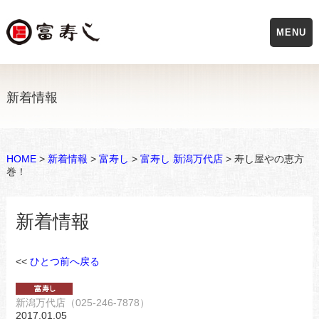
MENU
新着情報
HOME
>
新着情報
>
富寿し
>
富寿し 新潟万代店
> 寿し屋やの恵方
巻！
新着情報
<<
ひとつ前へ戻る
新潟万代店（025-246-7878）
2017.01.05