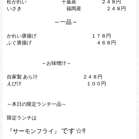
松がれい 千葉産 ２４８円
いさき 福岡産 ２４８円
～一品～
かれい唐揚げ １７８円
ふぐ唐揚げ ４６８円
～お味噌汁～
自家製 あら汁 ２４８円
えび汁 １００円
～本日の限定ランチ一品～
限定ランチは
です
☆‼
『サーモンフライ』