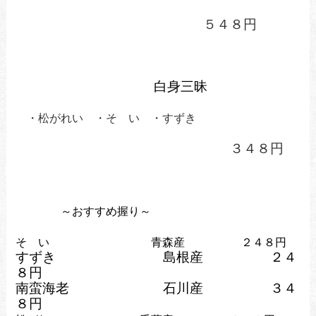
５４８円
白身三昧
・松がれい ・そ い ・すずき
３４８円
～おすすめ握り～
そ い 青森産 ２４８円
すずき 島根産 ２４
８円
南蛮海老 石川産
３４
８円