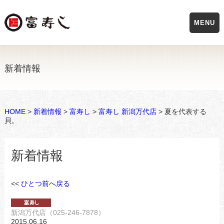
MENU
新着情報
HOME
>
新着情報
>
富寿し
>
富寿し 新潟万代店
> 夏を代表する
貝。
新着情報
<<
ひとつ前へ戻る
新潟万代店（025-246-7878）
2015.06.16