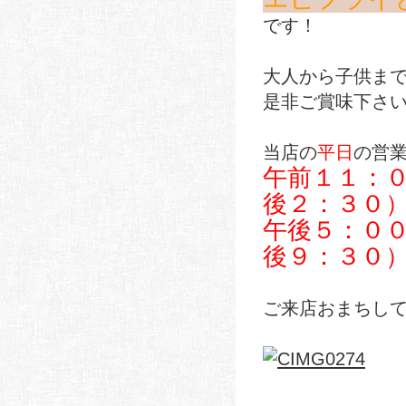
です！
大人から子供まで
是非ご賞味下さ
当店の
平日
の
営
午前１１：
後２：３０
午後５：０
後９：３０
ご来店おまちし