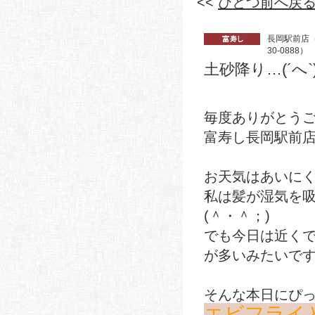
<<
ひとつ前へ戻
長岡駅前店（0
30-0888）
土砂降り…(´へ`
毎度ありがとう
富寿し長岡駅前
お天気はあいに
私は髪が湿気を
(＾・＾；)
でも今日は近く
が多いみたいで
そんな本日にぴ
エビフライ