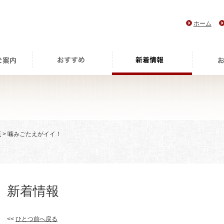
ホーム
店
> 噛みごたえがイイ！
新着情報
<<
ひとつ前へ戻る