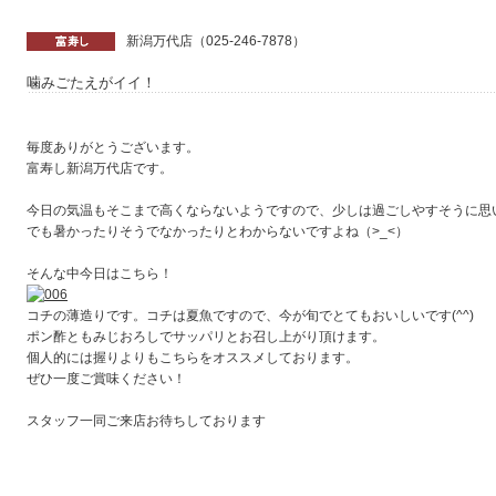
新潟万代店（025-246-7878）
噛みごたえがイイ！
毎度ありがとうございます。
富寿し新潟万代店です。
今日の気温もそこまで高くならないようですので、少しは過ごしやすそうに思
でも暑かったりそうでなかったりとわからないですよね（>_<）
そんな中今日はこちら！
コチの薄造りです。コチは夏魚ですので、今が旬でとてもおいしいです(^^)
ポン酢ともみじおろしでサッパリとお召し上がり頂けます。
個人的には握りよりもこちらをオススメしております。
ぜひ一度ご賞味ください！
スタッフ一同ご来店お待ちしております