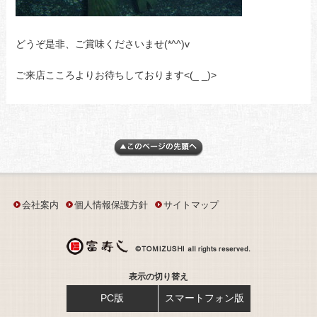
どうぞ是非、ご賞味くださいませ(*^^)v
ご来店こころよりお待ちしております<(_ _)>
会社案内
個人情報保護方針
サイトマップ
表示の切り替え
PC版
スマートフォン版