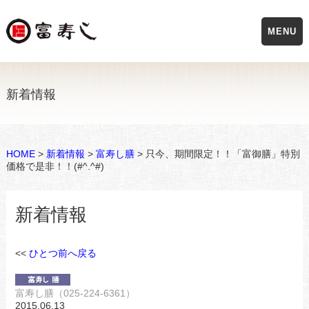
MENU
新着情報
HOME
>
新着情報
>
富寿し膳
> 只今、期間限定！！「富御膳」特別
価格で是非！！(#^.^#)
新着情報
<<
ひとつ前へ戻る
富寿し膳（025-224-6361）
2015.06.13