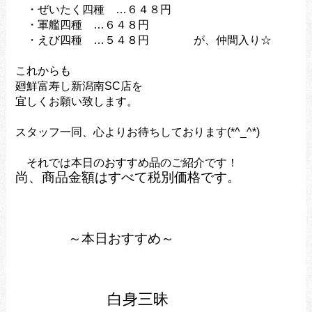
・ぜいたく四種 …６４８円
・軍艦四種 …６４８円
・えび四種 …５４８円
が、仲間入り☆
これからも
廻鮮富寿し新潟南SC店を
宜しくお願い致します。
スタッフ一同、心よりお待ちしております(*^_^*)
それでは本日のおすすめ品のご紹介です！
尚、商品金額はすべて税別
価格です。
～
本日おすすめ
～
白身三昧