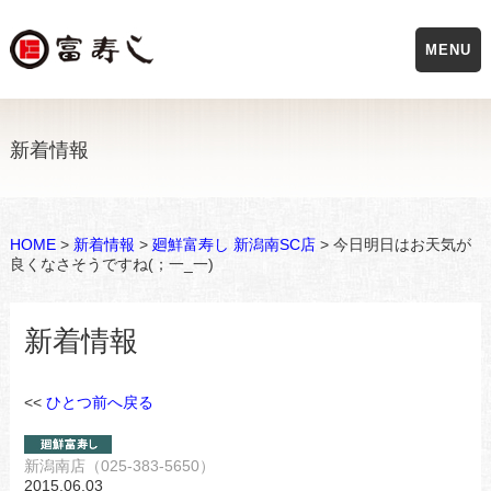
MENU
新着情報
HOME
>
新着情報
>
廻鮮富寿し 新潟南SC店
> 今日明日はお天気が
良くなさそうですね(；一_一)
新着情報
<<
ひとつ前へ戻る
新潟南店（025-383-5650）
2015.06.03