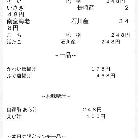
そ い 地 物 ２４８円
いさき 長崎産 ２
４８円
南蛮海老 石川産
３４
８円
こ ち 地 物 ２４８円
活たこ 石川産 ２４８円
～一品～
かれい唐揚げ １７８円
ふぐ唐揚げ ４６８円
～お味噌汁～
自家製 あら汁 ２４８円
えび汁 １００円
～本日の限定ランチ一品～