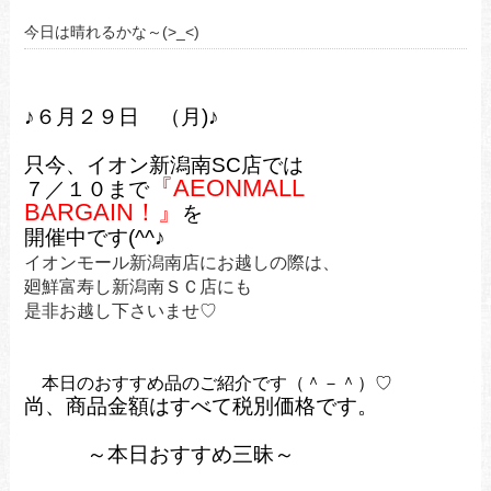
今日は晴れるかな～(>_<)
♪６月２９
日 （月
)
♪
只今、イオン新潟南SC店では
『AEONMALL
７／１０まで
BARGAIN！』
を
開催中です(^^♪
イオンモール新潟南店に
お越しの際は、
廻鮮富寿し新潟南ＳＣ店にも
是非お越し下さいませ♡
本日のおすすめ品のご紹介です（＾－＾）♡
尚、商品金額はすべて税別
価格です。
～
本日おすすめ三昧～