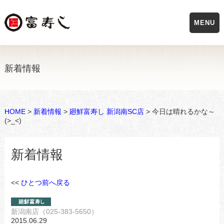
MENU
新着情報
HOME
>
新着情報
>
廻鮮富寿し 新潟南SC店
> 今日は晴れるかな～
(>_<)
新着情報
<<
ひとつ前へ戻る
新潟南店（025-383-5650）
2015.06.29