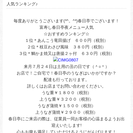
人気ランキング♪
毎度ありがとうございます(*^。^*)春日亭でございます！
富寿し春日亭夜メニュー人気
☆おすすめランキング☆
１位＊あんこう竜田揚げ ６００円（税別）
２位＊枝豆わさび風味 ３８０円（税別）
３位＊鯛かま焼又は唐揚２ヶ付 ６３０円（税別）
来月７月２４日は土用の丑の日です（＾○＾）
お店で！ご自宅で！春日亭のうなぎはいかがですか？
配達も行っております。
詳しくはお店までお問い合わせください。
うな重￥１８００（税別）
上うな重￥３２００（税別）
うなぎ蒲焼￥１５００（税別）
上うなぎ蒲焼￥２９００（税別）
春日亭にご来店の際は、従業員一同お客様の心温まるようお出
迎えいたします!
心もお腹も満足していただけるようにがんばります！