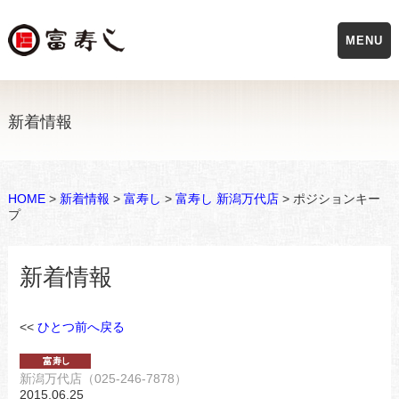
MENU
新着情報
HOME
>
新着情報
>
富寿し
>
富寿し 新潟万代店
> ポジションキー
プ
新着情報
<<
ひとつ前へ戻る
新潟万代店（025-246-7878）
2015.06.25