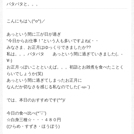
バタバタと。。。
こんにちは＼(^o^)／
あっという間に三が日が過ぎ
“今日からお仕事！”という人も多いですよね(・・
みなさま、お正月はゆっくりできましたか??
私は。。。バタバタ あっという間に過ぎていきました(。-
∀-)
お正月っぽいことといえば。。。初詣とお雑煮を食べたことく
らいでしょうか(笑)
あっという間に過ぎてしまったお正月に
なんだか切なさを感じる私なのでした(´-ω-`)
では、本日のおすすめです(^^)/
今日の食べ比べ(*’▽’)
☆白身三種☆・・・４８０円
(ひらめ・すずき・ほうぼう)