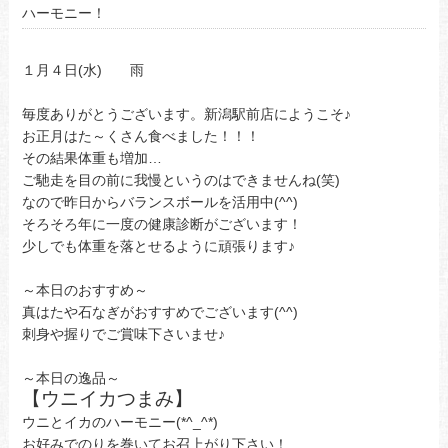
ハーモニー！
１月４日(水) 雨
毎度ありがとうございます。新潟駅前店にようこそ♪
お正月はた～くさん食べました！！！
その結果体重も増加…
ご馳走を目の前に我慢というのはできませんね(笑)
なので昨日からバランスボールを活用中(^^)
そろそろ年に一度の健康診断がございます！
少しでも体重を落とせるように頑張ります♪
～本日のおすすめ～
真はたや石なぎがおすすめでございます(^^)
刺身や握りでご賞味下さいませ♪
～本日の逸品～
【ウニイカつまみ】
ウニとイカのハーモニー(*^_^*)
お好みでのりを巻いてお召上がり下さい！