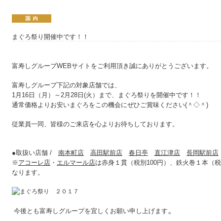
まぐろ祭り開催中です！！
富寿しグループWEBサイトをご利用頂き誠にありがとうございます。
富寿しグループ下記の対象店舗では、
1月16日（月）～2月28日(火）まで、まぐろ祭りを開催中です
！！
通常価格よりお安いまぐろをこの機会にぜひご賞味ください(＾◇＾)
従業員一同、皆様のご来店を心よりお待ちしております。
●取扱い店舗 /
南本町店
高田駅前店
春日亭
直江津店
長岡駅前店
※
アコーレ店
・
エルマール店
は赤身１貫（税別100円）、鉄火巻１本（税
なります。
。
今後とも富寿しグループを宜しくお願い申し上げます