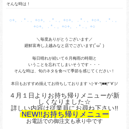
そんな時は！
○+。．*．。+○+。．*．。+○+。．*．。+○+。．*．。
+○+。．*．。+○+。．*．。+○
＼毎度ありがとうございます／
廻鮮富寿し上越みなと店でございます(ﾟωﾟ )
毎日晴れが続いて６月梅雨の時期と
いうことを忘れてしまいそうです・・・
そんな時は、旬のネタを食べて季節を感じてください！
本日もおすすめ揃えてお待ちしておりますヽ|･∀･*|■■|*´∀`|ﾉ
４月１日よりお持ち帰りメニューが新
しくなりました☆
詳しい内容は従業員にお尋ね下さい!!
NEW!!お持ち帰りメニュー
お電話での御注文も承り中です