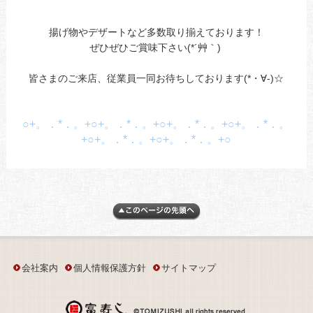
揚げ物やデザートなど多数取り揃えております！
ぜひぜひご賞味下さい(*´艸｀)
皆さまのご来店、従業員一同お待ちしております(*・∀-)☆
○+。．*．。+○+。．*．。+○+。．*．。+○+。．*．。
+○+。．*．。+○+。．*．。+○
会社案内
個人情報保護方針
サイトマップ