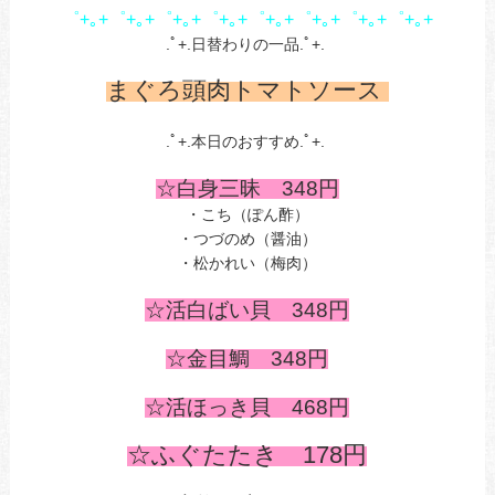
゜+｡+゜+｡+゜+｡+゜+｡+゜+｡+゜+｡+゜+｡+゜+｡+
.ﾟ+.日替わりの一品.ﾟ+.
まぐろ頭肉トマトソース
.ﾟ+.本日のおすすめ.ﾟ+.
☆白身三昧 3
48
円
・こち（ぽん酢）
・つづのめ（醤油）
・松かれい（梅肉）
☆活白ばい貝 348円
☆金目鯛 348円
☆活ほっき貝
468円
☆ふぐたたき 178円