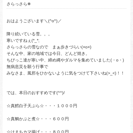
さらっさら❄
おはようございます＼(^o^)／
降り続いている雪。。。
寒いですねぇ(*_*;
さらっさらの雪なので まぁ歩きづらい(×o×)
そんな中、家の地域では今日、どんど焼き。
ちびっこ達が寒い中、締め縄やダルマを集めていました(・o・)
無病息災を願う行事で
みなさま、風邪をひかないように気をつけて下さいね(>_<)！！
では、本日のおすすめです(^^)/
☆真鱈白子天ぷら☆・・・１０００円
☆真鯛かぶと煮☆・・・６００円
☆はまちカマ揚げ・・・８００円