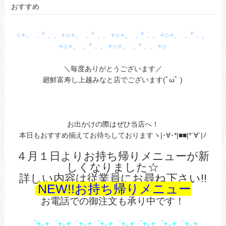
おすすめ
○+。．*．。+○+。．*．。+○+。．*．。+○+。．*．。
+○+。．*．。+○+。．*．。+○
＼毎度ありがとうございます／
廻鮮富寿し上越みなと店でございます(ﾟωﾟ )
お出かけの際はぜひ当店へ！
本日もおすすめ揃えてお待ちしておりますヽ|･∀･*|■■|*´∀`|ﾉ
４月１日よりお持ち帰りメニューが新
しくなりました☆
詳しい内容は従業員にお尋ね下さい!!
NEW!!お持ち帰りメニュー
お電話での御注文も承り中です！
゜+｡+゜+｡+゜+｡+゜+｡+゜+｡+゜+｡+゜+｡+゜+｡+