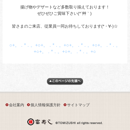
揚げ物やデザートなど多数取り揃えております！
ぜひぜひご賞味下さい(*´艸｀)
皆さまのご来店、従業員一同お待ちしております(*・∀-)☆
○+。．*．。+○+。．*．。+○+。．*．。+○+。．*．。
+○+。．*．。+○+。．*．。+○
会社案内
個人情報保護方針
サイトマップ