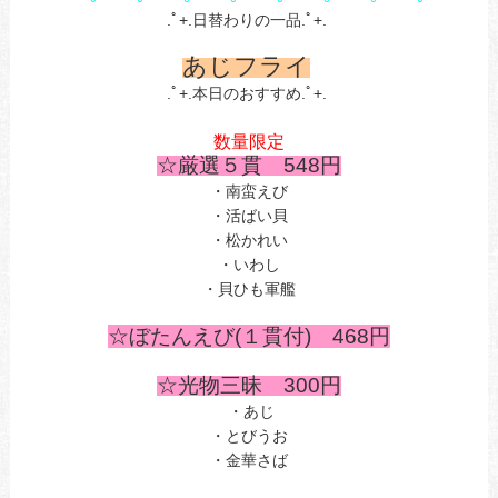
.ﾟ+.日替わりの一品.ﾟ+.
あじフライ
.ﾟ+.本日のおすすめ.ﾟ+.
数量限定
☆厳選５貫 548
円
・南蛮えび
・活ばい貝
・松かれい
・いわし
・貝ひも軍艦
☆ぼたんえび(１貫付) 468円
☆光物三昧 300円
・あじ
・とびうお
・金華さば