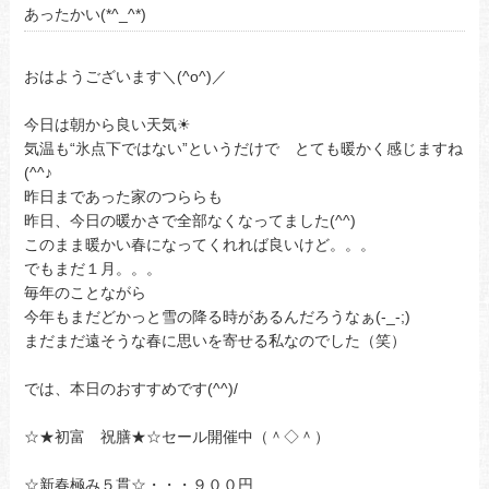
あったかい(*^_^*)
おはようございます＼(^o^)／
今日は朝から良い天気☀
気温も“氷点下ではない”というだけで とても暖かく感じますね
(^^♪
昨日まであった家のつららも
昨日、今日の暖かさで全部なくなってました(^^)
このまま暖かい春になってくれれば良いけど。。。
でもまだ１月。。。
毎年のことながら
今年もまだどかっと雪の降る時があるんだろうなぁ(-_-;)
まだまだ遠そうな春に思いを寄せる私なのでした（笑）
では、本日のおすすめです(^^)/
☆★初富 祝膳★☆セール開催中（＾◇＾）
☆新春極み５貫☆・・・９００円