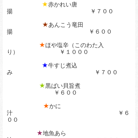
★
赤かれい唐
揚 ￥７００
★
あんこう竜田
揚 ￥６００
★
ほや塩辛（このわた入
り） ￥１０００
★
牛すじ煮込
み ￥７００
★
黒ばい貝旨煮
￥６００
★
かに
汁 ￥６
００
★
地魚あら