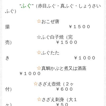
ふぐ
“
”（赤目ふぐ・真ふぐ・しょうさい
ふぐ）
☆
おこぜ唐
揚 ￥１５００
☆ふぐ白子焼（完
売）
￥１５００
☆
ふぐたた
き
￥１０００
☆
真鯛かぶと煮又は酒蒸
￥１０００
☆
さざえ壺焼（２ヶ
付）
￥６００
☆
さざえ刺身（大１
ヶ）
￥５０