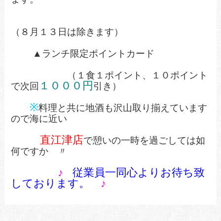
（８月１３日は除きます）
▲ランチ限定ポイントカード
（１食１ポイント、１０ポイント
１０００円
で次回
引き）
※
料理と共に地酒も沢山取り揃えています
ので海に近い
直江津店
で憩いの一時を過ごしては如
何ですか 〃
♪
従業員一同心よりお待ち致
しております。
♪