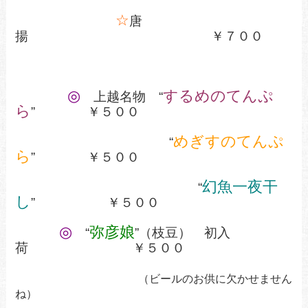
☆
唐
揚 ￥７００
◎
するめのてんぷ
上越名物 “
ら
” ￥５００
めぎすのてんぷ
“
ら
” ￥５００
幻魚一夜干
“
し
” ￥５００
◎
弥彦娘
“
”（枝豆） 初入
荷 ￥５００
（ビールのお供に欠かせません
ね）