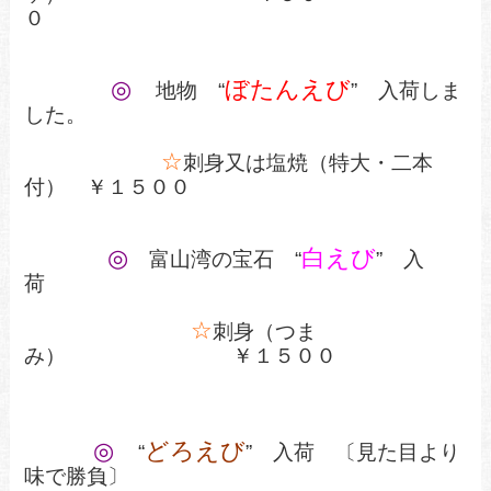
０
◎
ぼたんえび
地物 “
” 入荷しま
した。
☆
刺身又は塩焼（特大・二本
付） ￥１５００
◎
白えび
富山湾の宝石 “
” 入
荷
☆
刺身（つま
み） ￥１５００
◎
どろえび
“
” 入荷 〔見た目より
味で勝負〕