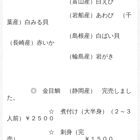
（富山産）白えび
（岩船産）あわび
（千
葉産）白みる貝
（島根産）白ばい貝
（長崎産）赤いか
（輪島産）岩がき
◎ 金目鯛 （静岡産） 完売しまし
た。
☆ 煮付け（大半身）（２～３
人前）￥２５００
☆ 刺身（完
売） ￥１５００