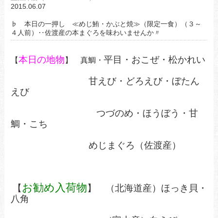
2015.06.07
♭ 本日の一押し ≪めじ鮪・かぶと焼≫（限定一食）（３～
４人前）‥佐渡産の本まぐろを味わいませんか〃
本日の地物
平目・おこぜ・松かれい
【
】 真鯛・
甘えび・どろえび・ぼたん
えび
つづのめ・ほうぼう・甘
鯛・こち
めじまぐろ（佐渡産）
お勧め入荷物
【
】 （北海道産）
ほっき貝・
八角