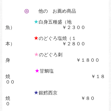
◎
他の
お薦め商品
★
白身五種盛（地
魚） ￥２３００
★
のどぐろ塩焼（１
本） ￥２８００
★
のどぐろ刺
身 ￥１８００
★
甘鯛塩
焼
￥１８
００
★
銀鱈西京
焼
￥８０
０