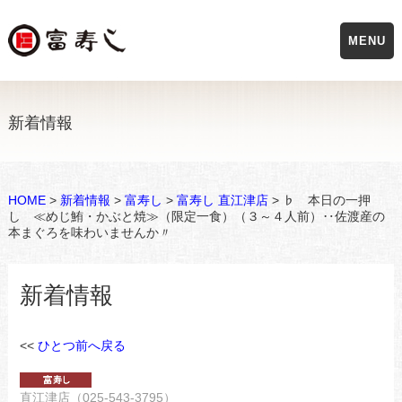
MENU
新着情報
HOME
>
新着情報
>
富寿し
>
富寿し 直江津店
> ♭ 本日の一押
し ≪めじ鮪・かぶと焼≫（限定一食）（３～４人前）‥佐渡産の
本まぐろを味わいませんか〃
新着情報
<<
ひとつ前へ戻る
直江津店（025-543-3795）