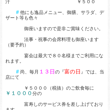
汁 ￥５００
＃
他にも逸品メニュー、御膳、サラダ、デ
ザート等も色々
御座いますので是非ご賞味ください。
法事・祝事の会席料理も御座います
（要予約）
宴会は最大で８０名様までご利用にな
れます。
＃
１３日
富の日
尚、毎月
の『
』では、当
店にて
￥５０００（税抜）のご飲食毎に
￥１０００
分の
富寿しのサービス券を差し上げており
ます。