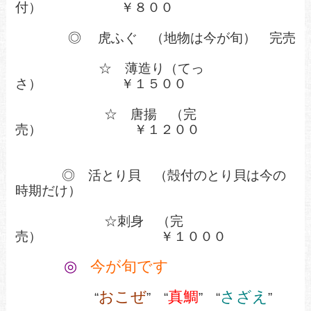
付） ￥８００
◎
虎ふぐ （地物は今が旬） 完売
☆ 薄造り（てっ
さ）
￥１５００
☆
唐揚 （完
売） ￥１２００
◎ 活とり貝 （殻付のとり貝は今の
時期だけ）
☆刺身 （完
売） ￥１０００
◎
今が旬です
おこぜ
真鯛
さざえ
“
” “
” “
”