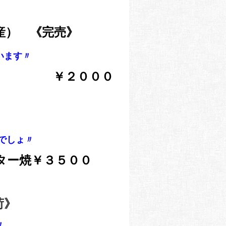
産） 《完売》
います
〃
 ￥２０００
でしょ〃
ター焼￥３５００
荷》
〃