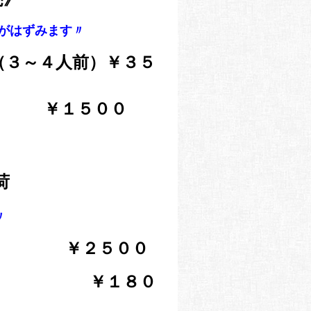
酒がはずみます〃
３～４人前）￥３５
１５００
入荷
〃
） ￥２５
００
身
￥１８０