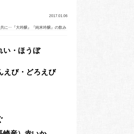
2017.01.06
酒と共に‥『大吟醸』『純米吟醸』の飲み
れい・ほうぼ
んえび・どろえび
ふぐ
崎産）赤いか