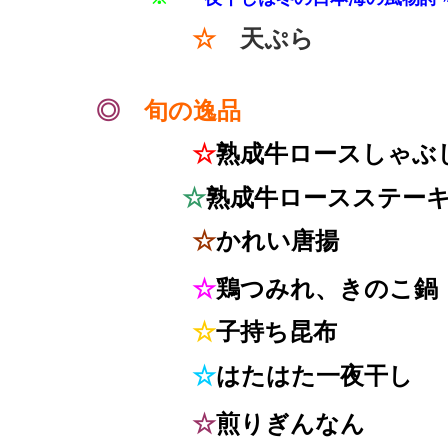
☆
天ぷら 
◎
旬の逸品
☆
熟成牛ロースしゃぶ
☆
熟成牛ロースステー
☆
かれい唐揚
￥
☆
鶏つみれ、きのこ鍋
☆
子持ち昆布
☆
はたはた一夜干
☆
煎りぎんな