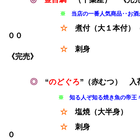
※
当店の一番人気商品‥お
☆
煮付（大１本付）（
００
☆
刺身 ￥
《完売》
◎
“
のどぐろ
”（赤むつ） 
※
知る人ぞ知る焼き魚の帝王
☆
塩焼（大半身
☆
刺
０