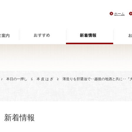
ホーム
> ♪ 本日の一押し ≦ 本 皮 は ぎ ≧ 薄造りを肝醤油で‥越後の地酒と共に‥
新着情報