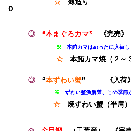
☆
薄造り
０
◎
“本まぐろカマ”
《完売
※
本
鮪カマは
めったに入荷し
☆
本鮪カマ焼（２～３
◎
“
本ずわい蟹
” 《入荷
※
ずわい蟹漁解禁、この季節
☆
焼ずわい蟹（半肩
◎
金目鯛
（千葉産） 《完