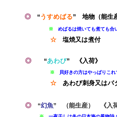
◎
“
うすめばる
” 地物（能生
※
めばるは焼いても煮ても合
☆
塩焼又は煮付
◎
“
あわび
” 《入荷》
※
貝好きの方はやっぱりこれ
☆
あわび刺身又はバ
◎
“
幻魚
” （能生産） 《入
※
一夜干しは冬の日本海の風物詩