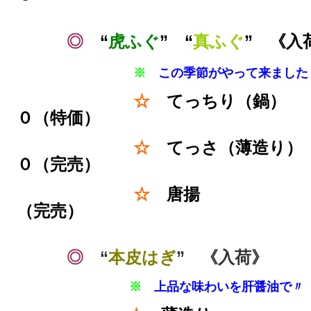
◎
“
虎ふぐ
” “
真ふぐ
” 《入
※
この季節がやって来ました
☆
てっちり（鍋
０（特価）
☆
てっさ（薄造
０（完売）
☆
唐揚 
（完売）
◎
“
本皮はぎ
” 《入荷》
※
上品な味わいを肝醤油で
〃