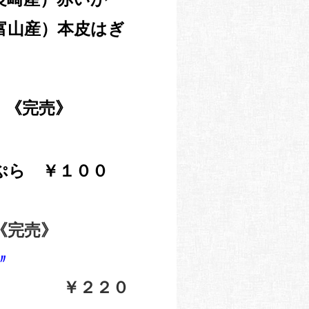
富山産）本皮はぎ
 《完売》
ぷら ￥１００
《完売》
〃
 ￥２２０