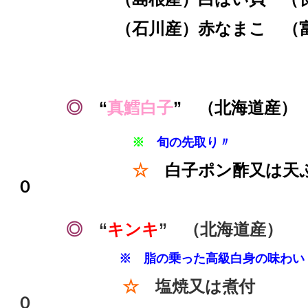
（石川産）赤なまこ （
◎
“
真鱈白子
” （北海道産）
※
旬の先取り〃
☆
白子ポン酢又は天
０
◎
“
キンキ
” （北海道産） 
※ 脂の乗った高級白身の味わい
☆
塩焼又は煮付
０