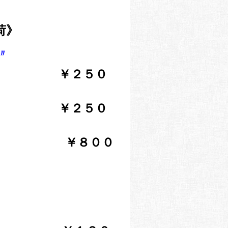
荷》
〃
） ￥２５０
り） ￥２５０
￥８００