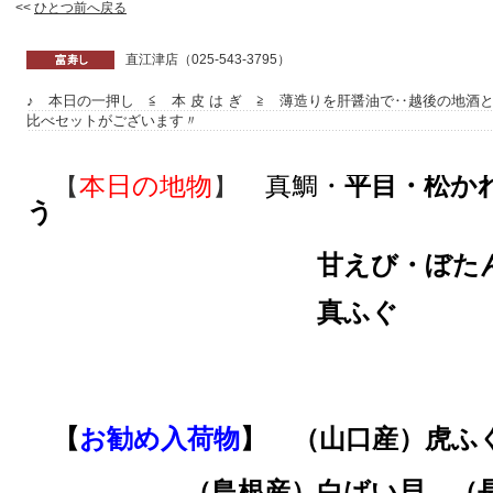
<<
ひとつ前へ戻る
直江津店（025-543-3795）
♪ 本日の一押し ≦ 本 皮 は ぎ ≧ 薄造りを肝醤油で‥越後の地
比べセットがございます〃
【
本日の地物
】
真鯛・
平目・松か
う
甘えび・ぼた
真ふぐ
【
お勧め入荷物
】 （山口産）虎
（島根産）白ばい貝
（長