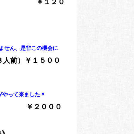
 ￥１２０
》
ません、是非この機会に
人前）￥１５００
》
がやって来ました〃
） ￥２０００
売》