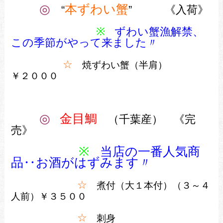
◎
本ずわい蟹
“
” 《入荷》
※
ずわい蟹漁解禁、
この季節がやって来ました〃
☆
焼ずわい蟹（半肩）
￥２０００
◎
金目鯛
（千葉産） 《完
売》
※
当店の一番人気商
品‥お酒がはずみます〃
☆
煮付（大１本付）（３～４
人前）￥３５００
☆
刺身