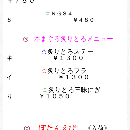
￥７８０
☆
ＮＧＳ４
８ ￥４８０
◎
本まぐろ炙りとろメニュー
☆
炙りとろステー
キ
￥１３００
☆
炙りとろフラ
イ ￥１３００
☆
炙りとろ三昧にぎ
り ￥１０５０
◎
ぼたんえび
“
” 《入荷》