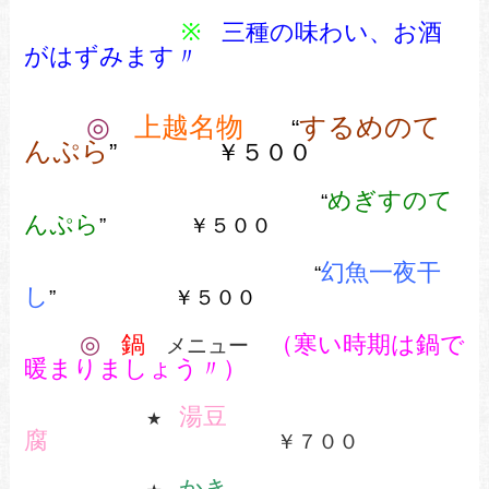
※
三種の味わい、お酒
がはずみます〃
◎
上越名物
するめのて
“
んぷら
”
￥５００
めぎすのて
“
んぷら
” ￥５００
幻魚一夜干
“
し
”
￥５００
◎
鍋
（寒い時期は鍋で
メニュー
暖まりましょう〃）
湯豆
★
腐
￥７００
かき