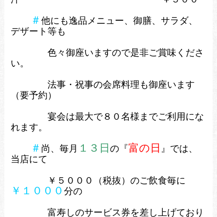
＃
他にも逸品メニュー、御膳、サラダ、
デザート等も
色々
御座いますので是非ご賞味くださ
い。
法事・祝事の会席料理も御座います
（要予約）
宴会は最大で８０名様までご利用にな
れます。
＃
１３日
富の日
尚、毎月
の『
』では、
当店にて
￥５０００（税抜）のご飲食毎に
￥１０００
分の
富寿しのサービス券を差し上げており