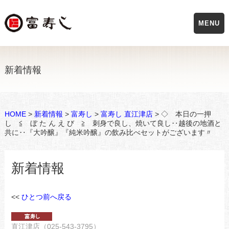
MENU
新着情報
HOME
>
新着情報
>
富寿し
>
富寿し 直江津店
> ◇ 本日の一押
し ≦ ぼ た ん え び ≧ 刺身で良し、焼いて良し‥越後の地酒と
共に‥『大吟醸』『純米吟醸』の飲み比べセットがございます〃
新着情報
<<
ひとつ前へ戻る
直江津店（025-543-3795）