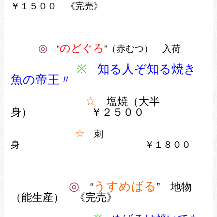
￥１５００ 《完売》
◎
のどぐろ
“
”（赤むつ） 入荷
※
知る人ぞ知る焼き
魚の帝王〃
☆
塩焼（大半
身） ￥２５
００
☆
刺
身
￥１８００
◎
うすめばる
“
” 地物
（能生産） 《完売》