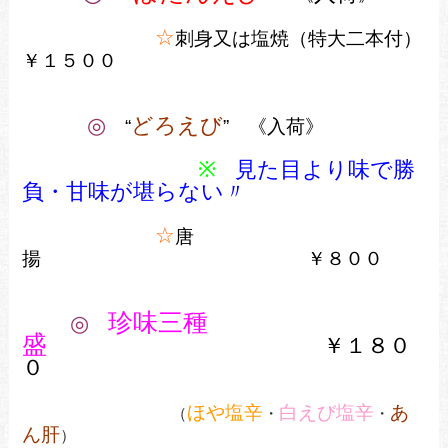
☆
刺身又は塩焼（特大二本付）
￥１５００
◎
どろえび
“
” 《入荷》
※
見た目より味で勝
負・甘味が堪らない〃
☆
唐
揚 ￥８００
珍味三種
◎
盛
￥１８０
０
ほや塩辛
白えび塩辛
あ
（
・
・
ん肝
）