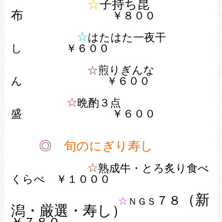
☆
子持ち昆
布
￥８００
☆
はたはた一夜干
し ￥６００
☆
煎りぎんな
ん
￥６００
☆
晩酌３点
盛 ￥６００
◎
旬のにぎり寿し
☆
熟成牛・とろ炙り食べ
くらべ ￥１０００
（新
７８
☆
ＮＧＳ
潟・厳選・寿し）