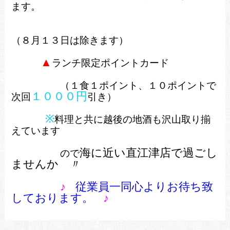
ます。
（８月１３日は除きます）
▲
ランチ限定ポイントカード
（１食１ポイント、１０ポイントで
１０００円
次回
引き）
※
料理と共に越後の地酒も沢山取り揃
えています
海に近い
直江津店で過ごし
ので
ませんか
〃
♪
従業員一同心よりお待ち致
しております。
♪