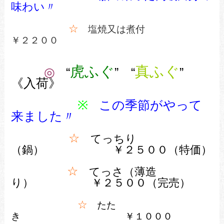
味わい〃
☆
塩焼又は煮付
￥２２００
虎ふぐ
真ふぐ
◎
“
” “
”
《入荷》
※
この季節がやって
来ました
〃
☆
てっちり
（鍋） ￥２５００（特価）
☆
てっさ（薄造
り） ￥２５００（完売）
☆
たた
き ￥１０００