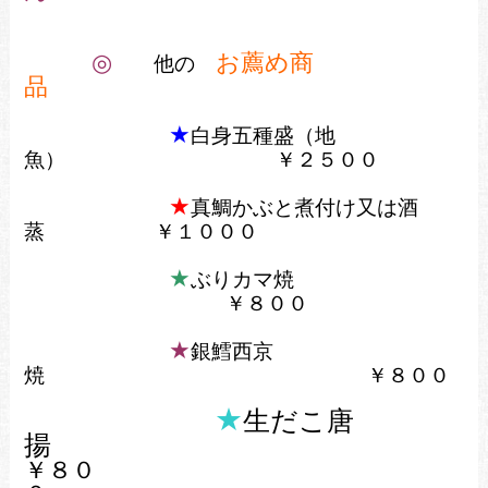
◎
お薦め商
他の
品
★
白身五種盛（地
魚）
￥２５００
★
真鯛かぶと煮付け又は酒
蒸
￥１０００
★
ぶりカマ焼
￥８００
★
銀鱈西京
焼
￥８００
★
生だこ唐
揚
￥８０