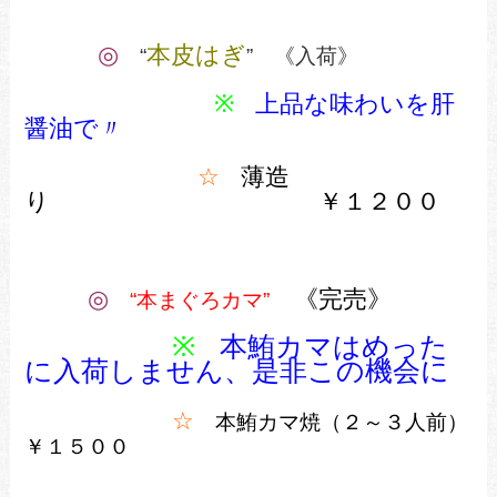
◎
本皮はぎ
“
” 《入荷》
※
上品な味わいを肝
醤油で
〃
☆
薄造
り ￥１２００
◎
《完売》
“本まぐろカマ”
※
本
鮪カマは
めった
に入荷しません、是非この機会に
☆
本鮪カマ焼（２～３人前）
￥１５００