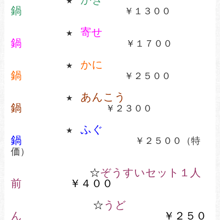
★
鍋
￥１３００
寄せ
★
鍋
￥１７００
かに
★
鍋
￥２５００
あんこう
★
鍋
￥２３００
ふぐ
★
鍋
￥２５００（特
価）
☆
ぞうすいセット１人
前
￥４００
☆
うど
ん
￥２５０