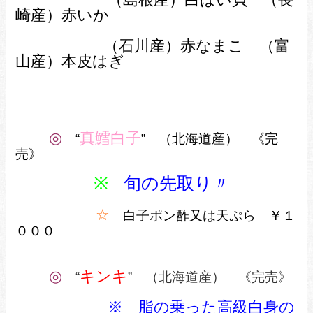
崎産）赤いか
（石川産）赤なまこ （富
山産）本皮はぎ
◎
真鱈白子
“
” （北海道産） 《完
売》
※
旬の先取り〃
☆
白子ポン酢又は天ぷら ￥１
０００
◎
キンキ
“
” （北海道産） 《完売》
※ 脂の乗った高級白身の