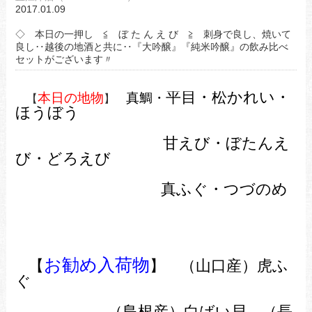
2017.01.09
◇ 本日の一押し ≦ ぼ た ん え び ≧ 刺身で良し、焼いて
良し‥越後の地酒と共に‥『大吟醸』『純米吟醸』の飲み比べ
セットがございます〃
平目・松かれい・
本日の地物
真鯛・
【
】
ほうぼう
甘えび・ぼたんえ
び・どろえび
真ふぐ・つづのめ
お勧め入荷物
【
】 （山口産）虎ふ
ぐ
（島根産）白ばい貝
（長