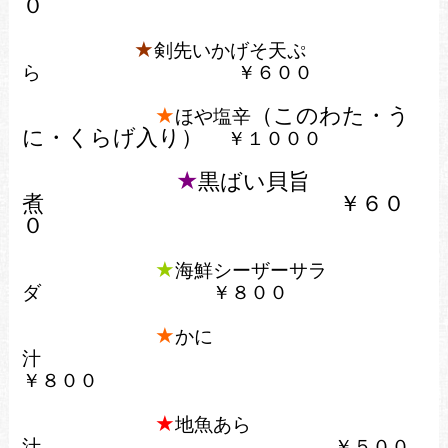
０
★
剣先いかげそ天ぷ
ら
￥６００
★
（このわた・う
ほや塩辛
に・くらげ入り）
￥１０００
★
黒ばい貝旨
煮
￥６０
０
★
海鮮シーザーサラ
ダ ￥８００
★
かに
汁
￥８００
★
地魚あら
汁
￥５００