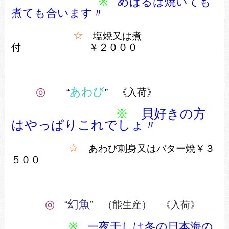
※
めばるは焼いても
煮ても合います
〃
☆
塩焼又は煮
付 ￥２０００
◎
あわび
“
” 《入荷》
※
貝好きの方
はやっぱりこれでしょ〃
☆
あわび刺身又はバター焼￥３
５００
◎
幻魚
“
” （能生産） 《入荷》
※
一夜干しは冬の日本海の