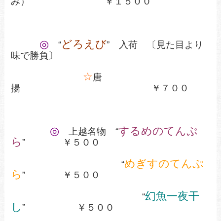
み） ￥１５００
◎
どろえび
“
” 入荷 〔見た目より
味で勝負〕
☆
唐
揚 ￥７００
◎
するめのてんぷ
上越名物 “
ら
” ￥５００
めぎすのてんぷ
“
ら
” ￥５００
幻魚一夜干
“
し
” ￥５００