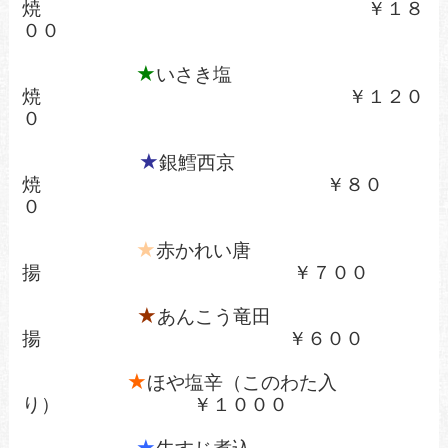
焼
￥１８
００
★
いさき塩
焼
￥１２０
０
★
銀鱈西京
焼
￥８０
０
★
赤かれい唐
揚 ￥７００
★
あんこう竜田
揚 ￥６００
★
ほや塩辛（このわた入
り） ￥１０００
★