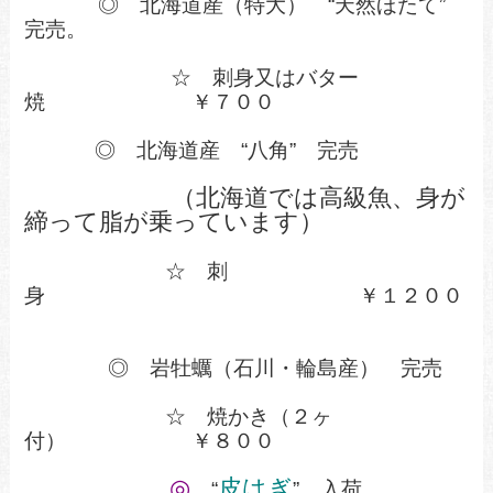
◎ 北海道産（特大） “天然ほたて”
完売。
☆ 刺身又はバター
焼 ￥７００
◎ 北海道産 “八角” 完売
（北海道では高級魚、身が
締って脂が乗っています）
☆ 刺
身 ￥１２００
◎ 岩牡蠣（石川・輪島産） 完売
☆ 焼かき（２ヶ
付） ￥８００
◎
皮はぎ
“
” 入荷