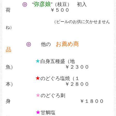
◎
弥彦娘
“
”（枝豆） 初入
荷 ￥５００
（ビールのお供に欠かせません
ね）
◎
お薦め商
他の
品
★
白身五種盛（地
魚） ￥２３００
★
のどぐろ塩焼（１
本） ￥２８００
★
のどぐろ刺
身 ￥１８００
★
甘鯛塩