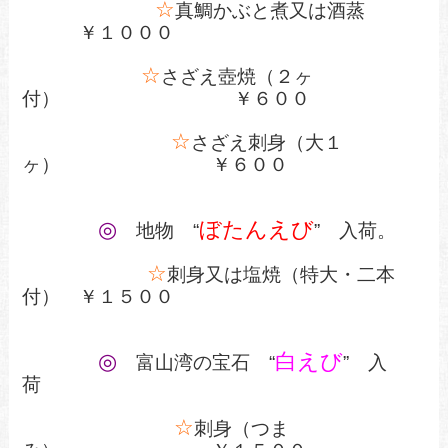
☆
真鯛かぶと煮又は酒蒸
￥１０００
☆
さざえ壺焼（２ヶ
付）
￥６００
☆
さざえ刺身（大１
ヶ） ￥６００
◎
ぼたんえび
地物 “
” 入荷。
☆
刺身又は塩焼（特大・二本
付） ￥１５００
◎
白えび
富山湾の宝石 “
” 入
荷
☆
刺身（つま