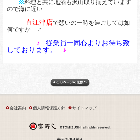
※
料理と共に地酒も沢山取り揃えています
ので海に近い
直江津店
で憩いの一時を過ごしては如
何ですか 〃
♪
従業員一同心よりお待ち致
しております。
♪
会社案内
個人情報保護方針
サイトマップ
表示の切り替え