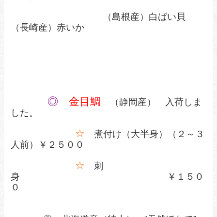
（島根産）白ばい貝
（長崎産）赤いか
◎
金目鯛
（静岡産） 入荷しま
した。
☆
煮付け（大半身）（２～３
人前）￥２５００
☆
刺
身 ￥１５０
０