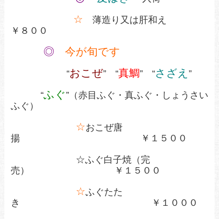
☆
薄造り又は肝和え
￥８００
◎
今が旬です
おこぜ
真鯛
さざえ
“
” “
” “
”
ふぐ
“
”（赤目ふぐ・真ふぐ・しょうさい
ふぐ）
☆
おこぜ唐
揚 ￥１５００
☆ふぐ白子焼（完
売）
￥１５００
☆
ふぐたた
き
￥１０００