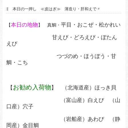
‡ 本日の一押し ≪皮はぎ≫ 薄造り・肝和えで〃
本日の地物
平目・おこぜ・松かれい
【
】 真鯛・
甘えび・どろえび・ぼたん
えび
つづのめ・ほうぼう・甘
鯛・こち
お勧め入荷物
【
】 （北海道産）
ほっき貝
（富山産）白えび （山
口産）穴子
（岩船産）あわび （静
岡産）金目鯛