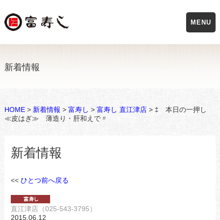
MENU
新着情報
HOME
>
新着情報
>
富寿し
>
富寿し 直江津店
> ‡ 本日の一押し
≪皮はぎ≫ 薄造り・肝和えで〃
新着情報
<<
ひとつ前へ戻る
直江津店（025-543-3795）
2015.06.12