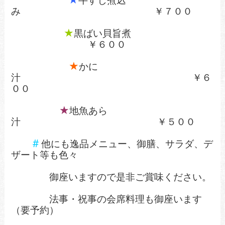
牛すじ煮込
み ￥７００
★
黒ばい貝旨煮
￥６００
★
かに
汁 ￥６
００
★
地魚あら
汁 ￥５００
＃
他にも逸品メニュー、御膳、サラダ、デ
ザート等も色々
御座いますので是非ご賞味ください。
法事・祝事の会席料理も御座います
（要予約）