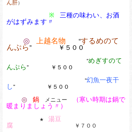
ん肝
）
※
三種の味わい、お酒
がはずみます〃
◎
上越名物
するめのて
“
んぷら
”
￥５００
めぎすのて
“
んぷら
” ￥５００
幻魚一夜干
“
し
”
￥５００
◎
鍋
（寒い時期は鍋で
メニュー
暖まりましょう〃）
湯豆
★
腐
￥７００