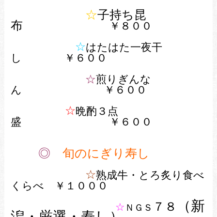
☆
子持ち昆
布
￥８００
☆
はたはた一夜干
し ￥６００
☆
煎りぎんな
ん
￥６００
☆
晩酌３点
盛 ￥６００
◎
旬のにぎり寿し
☆
熟成牛・とろ炙り食べ
くらべ ￥１０００
（新
７８
☆
ＮＧＳ
潟・厳選・寿し）