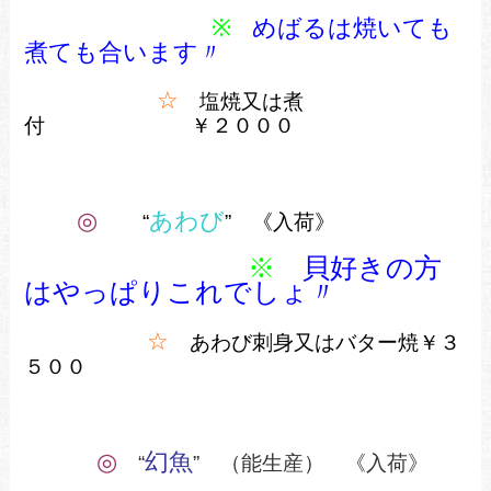
※
めばるは焼いても
煮ても合います
〃
☆
塩焼又は煮
付 ￥２０００
◎
あわび
“
” 《入荷》
※
貝好きの方
はやっぱりこれでしょ〃
☆
あわび刺身又はバター焼￥３
５００
◎
幻魚
“
” （能生産） 《入荷》