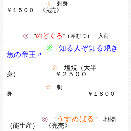
☆
刺身
￥１５００ 《完売》
◎
のどぐろ
“
”（赤むつ） 入荷
※
知る人ぞ知る焼き
魚の帝王〃
☆
塩焼（大半
身） ￥２５
００
☆
刺
身
￥１８００
◎
うすめばる
“
” 地物
（能生産） 《完売》