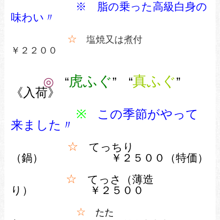
※ 脂の乗った高級白身の
味わい〃
☆
塩焼又は煮付
￥２２００
虎ふぐ
真ふぐ
◎
“
” “
”
《入荷》
※
この季節がやって
来ました
〃
☆
てっちり
（鍋） ￥２５００（特価）
☆
てっさ（薄造
り） ￥２５００
☆
たた