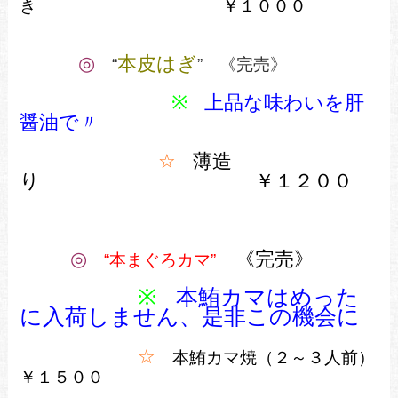
き ￥１０００
◎
本皮はぎ
“
” 《完売》
※
上品な味わいを肝
醤油で
〃
☆
薄造
り ￥１２００
◎
《完売》
“本まぐろカマ”
※
本
鮪カマは
めった
に入荷しません、是非この機会に
☆
本鮪カマ焼（２～３人前）
￥１５００