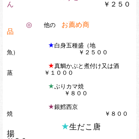
ん
￥２５０
◎
お薦め商
他の
品
★
白身五種盛（地
魚）
￥２５００
★
真鯛かぶと煮付け又は酒
蒸
￥１０００
★
ぶりカマ焼
￥８００
★
銀鱈西京
焼
￥８００
★
生だこ唐
揚