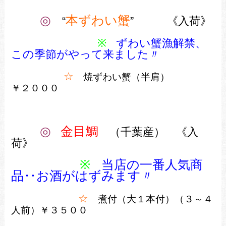
◎
本ずわい蟹
“
” 《入荷》
※
ずわい蟹漁解禁、
この季節がやって来ました〃
☆
焼ずわい蟹（半肩）
￥２０００
◎
金目鯛
（千葉産） 《入
荷》
※
当店の一番人気商
品‥お酒がはずみます〃
☆
煮付（大１本付）（３～４
人前）￥３５００