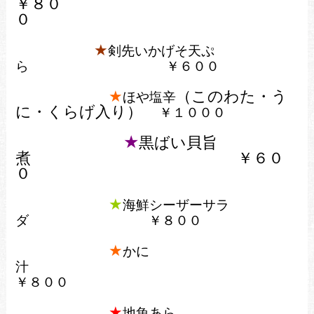
￥８０
０
★
剣先いかげそ天ぷ
ら
￥６００
★
（このわた・う
ほや塩辛
に・くらげ入り）
￥１０００
★
黒ばい貝旨
煮
￥６０
０
★
海鮮シーザーサラ
ダ ￥８００
★
かに
汁
￥８００
★
地魚あら