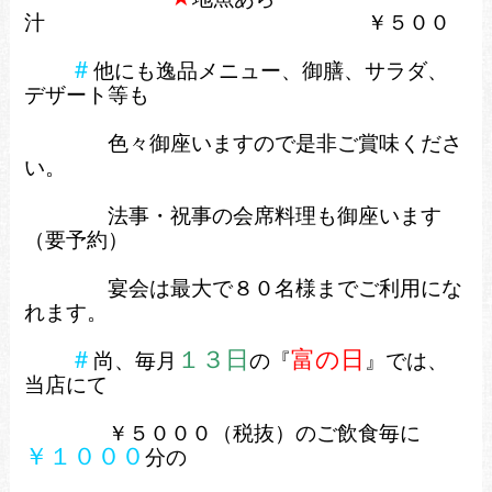
汁
￥５００
＃
他にも逸品メニュー、御膳、サラダ、
デザート等も
色々
御座いますので是非ご賞味くださ
い。
法事・祝事の会席料理も御座います
（要予約）
宴会は最大で８０名様までご利用にな
れます。
＃
１３日
富の日
尚、毎月
の『
』では、
当店にて
￥５０００（税抜）のご飲食毎に
￥１０００
分の