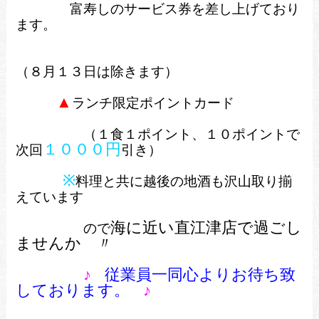
富寿しのサービス券を差し上げており
ます。
（８月１３日は除きます）
▲
ランチ限定ポイントカード
（１食１ポイント、１０ポイントで
１０００円
次回
引き）
※
料理と共に越後の地酒も沢山取り揃
えています
海に近い
直江津店で過ごし
ので
ませんか
〃
♪
従業員一同心よりお待ち致
しております。
♪