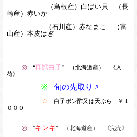
（島根産）白ばい貝
（長
崎産）赤いか
（石川産）赤なまこ （富
山産）本皮はぎ
◎
真鱈白子
“
” （北海道産） 《入
荷》
※
旬の先取り〃
☆
白子ポン酢又は天ぷら ￥１
０００
◎
キンキ
“
” （北海道産） 《完売》