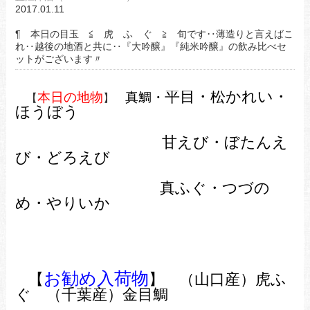
2017.01.11
¶ 本日の目玉 ≦ 虎 ふ ぐ ≧ 旬です‥薄造りと言えばこ
れ‥越後の地酒と共に‥『大吟醸』『純米吟醸』の飲み比べセ
ットがございます〃
平目・松かれい・
本日の地物
真鯛・
【
】
ほうぼう
甘えび・ぼたんえ
び・どろえび
真ふぐ・つづの
め・やりいか
お勧め入荷物
【
】 （山口産）虎ふ
ぐ （千葉産）金目鯛