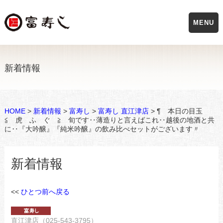
MENU
新着情報
HOME
>
新着情報
>
富寿し
>
富寿し 直江津店
> ¶ 本日の目玉
≦ 虎 ふ ぐ ≧ 旬です‥薄造りと言えばこれ‥越後の地酒と共
に‥『大吟醸』『純米吟醸』の飲み比べセットがございます〃
新着情報
<<
ひとつ前へ戻る
直江津店（025-543-3795）