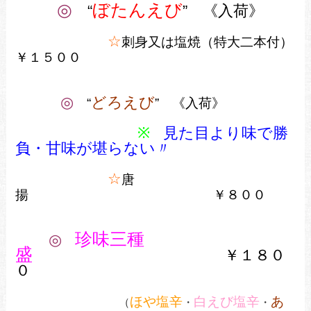
◎
ぼたんえび
“
” 《入荷》
☆
刺身又は塩焼（特大二本付）
￥１５００
◎
どろえび
“
” 《入荷》
※
見た目より味で勝
負・甘味が堪らない〃
☆
唐
揚 ￥８００
珍味三種
◎
盛
￥１８０
０
ほや塩辛
白えび塩辛
あ
（
・
・