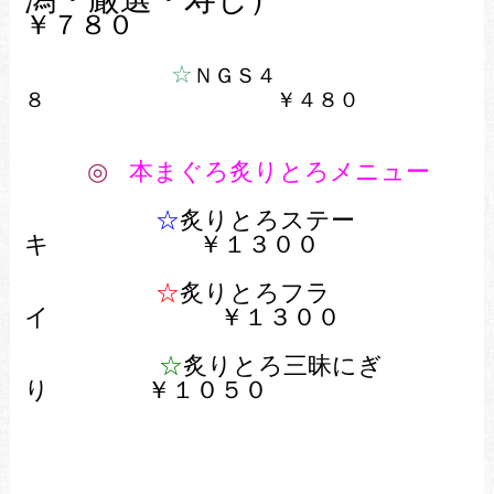
￥７８０
☆
ＮＧＳ４
８ ￥４８０
◎
本まぐろ炙りとろメニュー
☆
炙りとろステー
キ
￥１３００
☆
炙りとろフラ
イ ￥１３００
☆
炙りとろ三昧にぎ
り ￥１０５０