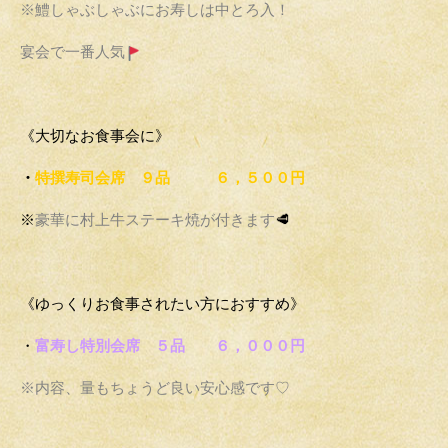
※鱧しゃぶしゃぶにお寿しは中とろ入！
宴会で一番人気
《大切なお食事会に》
・
特撰寿司会席 ９品 ６，５００円
※
豪華に村上牛ステーキ焼が付きます
🥩
《ゆっくりお食事されたい方におすすめ》
・
富寿し特別会席 ５品 ６，０００円
※内容、量もちょうど良い安心感です♡