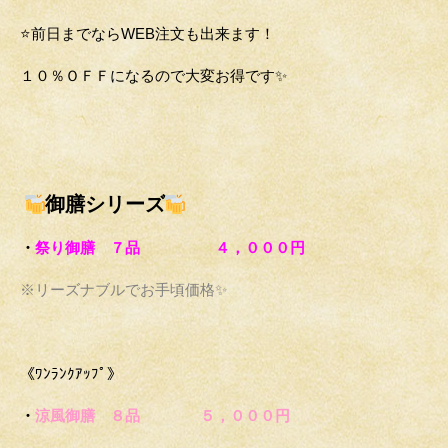
⭐前日までならWEB注文も出来ます！
１０％ＯＦＦになるので大変お得です✨
御膳シリーズ
・
祭り御膳
７品 ４，０００円
※リーズナブルでお手頃価格✨
《ﾜﾝﾗﾝｸｱｯﾌﾟ》
・
涼風御膳 ８品 ５，０００円