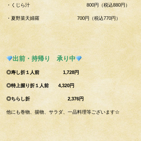
・くじら汁 800円（税込880円）
・夏野菜天婦羅 700円（税込770円）
出前・持帰り 承り中
◎寿し折１人前 1,728円
◎特上握り折１人前 4,320円
◎ちらし折 2,376円
他にも巻物、揚物、サラダ、一品料理等ございます☆