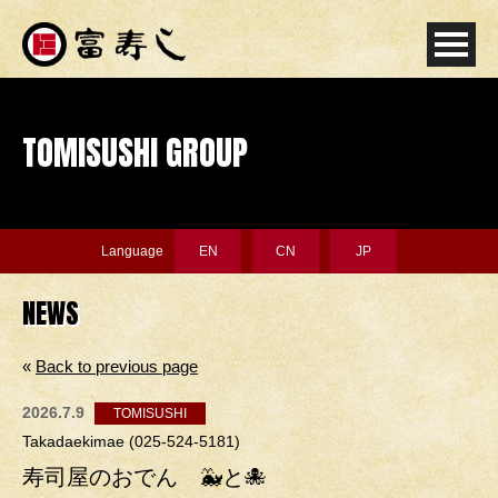
TOMISUSHI GROUP
Language
EN
CN
JP
NEWS
«
Back to previous page
2026.7.9
TOMISUSHI
Takadaekimae (025-524-5181)
寿司屋のおでん 🐳と🐙