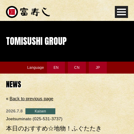
TOMISUSHI GROUP
Language
EN
CN
JP
NEWS
«
Back to previous page
2026.7.8
Kaisen
Joetsuminato (025-531-3737)
本日のおすすめ☆地物！ふぐたたき