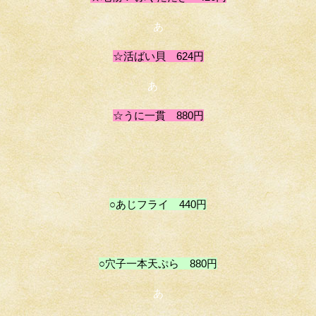
あ
☆活ばい貝 624円
あ
☆うに一貫 880円
○あじフライ 440円
○穴子一本天ぷら 880円
あ