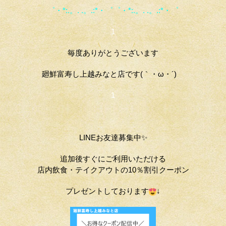
゜・*:.。. .。.:*・゜゜・*:.。. .。.:*・゜
1
毎度ありがとうございます
廻鮮富寿し上越みなと店です(｀・ω・´)ゞ
1
LINEお友達募集中✨
追加後すぐにご利用いただける
店内飲食・テイクアウトの10％割引クーポン
プレゼントしております
↓