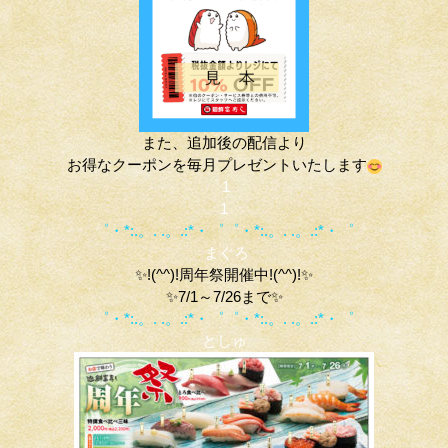
また、追加後の配信より
お得なクーポンを毎月プレゼントいたします
1
1
゜・*:.。. .。.:*・゜゜・*:.。. .。.:*・゜
まぐろ
✨!(^^)!周年祭開催中!(^^)!✨
✨7/1～7/26まで✨
゜・*:.。. .。.:*・゜゜・*:.。. .。.:*・゜
としゅ