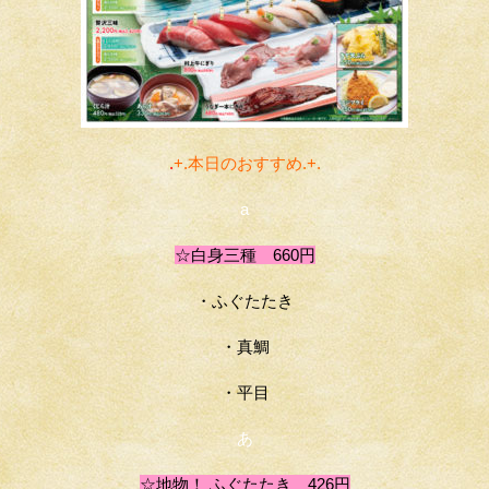
.
+.本日のおすすめ.+
.
a
☆白身三種 660円
・ふぐたたき
・真鯛
・平目
あ
☆地物！ ふぐたたき 426
円