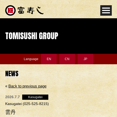
TOMISUSHI GROUP
Language
EN
CN
JP
NEWS
«
Back to previous page
2026.7.7
Kasugatei
Kasugatei (025-525-8215)
雲丹