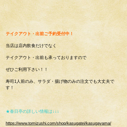
テイクアウト・出前ご予約受付中！
当店は店内飲食だけでなく
テイクアウト・出前
も承っておりますので
ぜひご利用下さい！！
寿司1人前のみ、サラダ・揚げ物のみの注文でも大丈夫で
す！
★春日亭の詳しい情報は↓↓↓
https://www.tomizushi.com/shop/kasugatei/kasugayama/